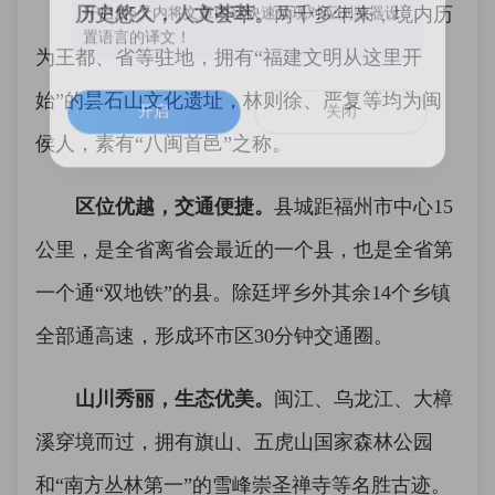
历史悠久，人文荟萃。
两千多年来，境内历
开启后5天内将文章内容快速呈现对应浏览器设
置语言的译文！
为王都、省等驻地，拥有“福建文明从这里开
始”的昙石山文化遗址，林则徐、严复等均为闽
开启
关闭
侯人，素有“八闽首邑”之称。
区位优越，交通便捷。
县城距福州市中心15
公里，是全省离省会最近的一个县，也是全省第
一个通“双地铁”的县。除廷坪乡外其余14个乡镇
全部通高速，形成环市区30分钟交通圈。
山川秀丽，生态优美。
闽江、乌龙江、大樟
溪穿境而过，拥有旗山、五虎山国家森林公园
和“南方丛林第一”的雪峰崇圣禅寺等名胜古迹。