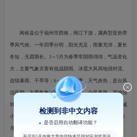
闽侯县位于福州市西南，闽江下游，属典型亚热带
季风气候。一年四季分明，阳光充足，雨量充沛，夏长
冬短，无霜期长。
3
～
5
月为春季常阴雨绵绵，气温变化
大，主要气象灾害有低温阴雨、冰雹大风局地强对流、
连续暴雨、干旱等；
6
～
9
月为夏季，天气炎热，是台风
活跃期，主要气象灾害有高温干旱、台风暴雨、局地强
对流；
10
～
11
月为秋季，天高云淡，日照充足，降水减
检测到非中文内容
小，温度适宜，主要气象灾害是干旱、寒露风；
12
～
2
是否启用自动翻译功能？
月为冬季，是一年中最冷， 但
0
℃以下低温很少出现，
开启后5天内将文章内容快速呈现对应浏览器设