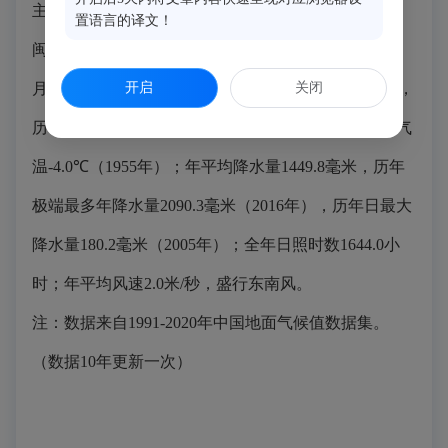
主要气象灾害是霜冻和寒潮。
置语言的译文！
闽侯国家气象观测站年平均气温
20.4
℃，最冷月（
1
月）平均气温
开启
11.3
℃，最热月（
7
月）平均气温
关闭
29.3
℃，
历年极端最高气温
41.5
℃（
2003
年），历年极端最低气
温
-4.0
℃（
1955
年）；年平均降水量
1449.8
毫米，历年
极端最多年降水量
2090.3
毫米（
2016
年），历年日最大
降水量
180.2
毫米（
2005
年）；全年日照时数
1644.0
小
时；年平均风速
2.0
米
/
秒，盛行东南风。
注：数据来自
1991-2020
年中国地面气候值数据集。
（数据10年更新一次）