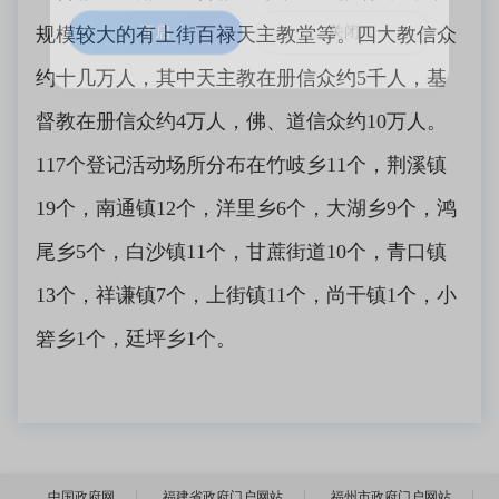
规模较大的有上街百禄天主教堂等。四大教信众
开启
关闭
约十几万人，其中天主教在册信众约5千人，基
督教在册信众约4万人，佛、道信众约10万人。
117个登记活动场所分布在竹岐乡11个，荆溪镇
19个，南通镇12个，洋里乡6个，大湖乡9个，鸿
尾乡5个，白沙镇11个，甘蔗街道10个，青口镇
13个，祥谦镇7个，上街镇11个，尚干镇1个，小
箬乡1个，廷坪乡1个。
中国政府网
福建省政府门户网站
福州市政府门户网站