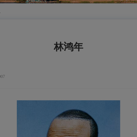
人
林鸿年
07