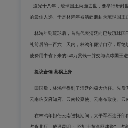
道光十八年，琉球国王尚灏去世，要举行册封
的最佳人选。于是林鸿年被清廷册封为琉球国王
林鸿年到琉球后，首先代表清廷向已故琉球国王
礼前后的一百六十天内，林鸿年廉洁自守，屏绝
使费用中省下来的240万贯钱一并交与琉球国王
提议合饷 惹祸上身
回国后，林鸿年得到了清廷的极大信任。先后
云南临安府知府、云南按察使、云南布政使、云
在林鸿年担任云南巡抚期间，太平军石达开部自
占永北厅，威逼昆明；北边“土苗各匪啸聚”，