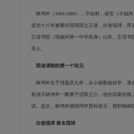
林鸿年（1804-1886），字勿村，侯官（今
道光十八年被册封琉球国之正使，出使琉球，而
正谊书院（现福州第一中学前身）山长。正谊书
等人。
我省清朝的第一个状元
林鸿年生于清嘉庆九年，从小就勤奋好学，喜
有浇灭林鸿年一颗勇于进取之心，他在回家的路
试。这次，林鸿年摘得丙申恩科状元，授职翰林
出使琉球 留名琉球