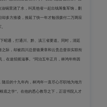
往油锅里浇了水，叫其他省一起出钱筹集军饷，剿
但却多方推诿，推延了快一年才勉强拨付二万两应
军。
攻下昭通，打通川、黔、滇三省要道。同时，清廷
转之际，却被四川总督骆秉章和云贵总督崇实联衔
机，在途招摇滋事。”同治五年正月，林鸿年终因
，随后的十九年内，林鸿年一直尽心尽职地为地方
根底之学”。在他的悉心教导之下，正谊书院人才