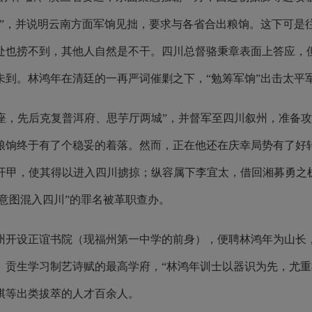
剿”，并说明云南方面军饷见拙，要求与各省合出粮饷。这下可是
处也捞不到，其他人自然是不干。四川总督骆秉章表面上答应，
未到。林鸿年在清廷的一再严词催剿之下，“勉筹军饷”出击太平
十座，先后克复普洱府、思芋厅两城”，并督军至四川叙州，准备
粮饷终于有了个稳妥的着落。然而，正在他还在庆幸局势有了好
李开甲，使其得以进入四川掳掠；纵容属下李宜太，借回湘募勇之
，意图混入四川”的罪名被革职查办。
开设正谊书院（现福州第一中学的前身），便聘林鸿年为山长
、贡生学习制艺诗赋的最高学府，“林鸿年训士以器识为先，尤重
祺等出类拔萃的人才百余人。