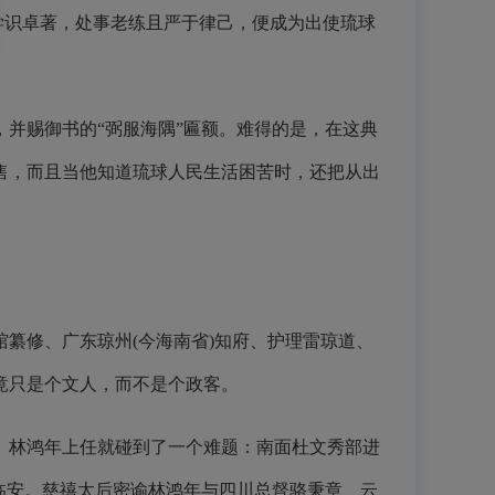
学识卓著，处事老练且严于律己，便成为出使琉球
并赐御书的“弼服海隅”匾额。难得的是，在这典
售，而且当他知道琉球人民生活困苦时，还把从出
纂修、广东琼州(今海南省)知府、护理雷琼道、
竟只是个文人，而不是个政客。
。林鸿年上任就碰到了一个难题：南面杜文秀部进
临安。慈禧太后密谕林鸿年与四川总督骆秉章、云