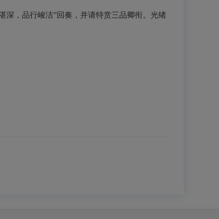
湛深，品行峻洁”回奏，并请特赏三品卿衔。光绪