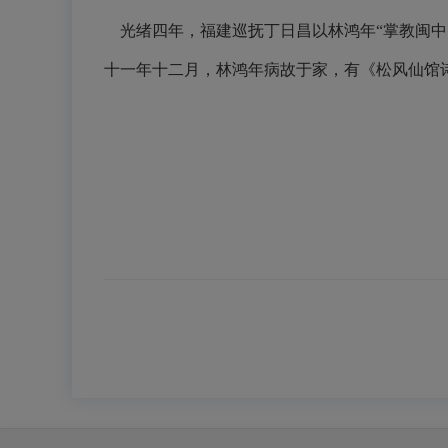
光绪四年，福建巡抚丁日昌以林鸿年“掌教闽中
十一年十二月，林鸿年病故于家，有《松风仙馆诗