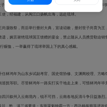
世子尚育袭位的大典，上报朝廷希望出使参加大典。由于林鸿年
正使，经福建，从闽江口扬帆出海，远赴琉球。
尚灏致祭，而后举行册封大典，宣读诏敕，册封世子尚育为王，
馈遗，婉言谢绝琉球国王馈赠的宴金，禁止随从人员携货勒迫销
进行赈恤，一举赢得了琉球举国上下的真心感戴。
升任林鸿年为山东乡试副考官、国史馆协修、文渊阁校理、方略馆
南巡抚等职。尽管林鸿年一路实打实干地走上来，可惜林鸿年毕
四川叙州入云南境内，锐不可挡，云南各地反清斗争日益激烈
占着川、黔、滇三省要道；东面渠魁独霸一方；西边杨振膨等进攻