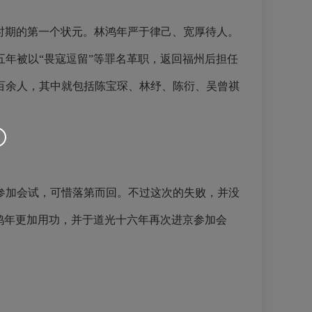
清朝时期的第一个状元。林鸿年严于律己、宽厚待人。
年被以“畏寇逗留”等罪名革职，返回福州后担任
百余人，其中就包括陈宝琛、林纾、陈衍、吴曾祺
参加会试，可惜落第而回。不过这次的失败，并没
鸿年更加用功，并于道光十六年再次进京参加会