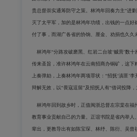
贵总督崇实通筹防守之策。林鸿年回奏力主“进
灭了太平军，加的是林鸿年功绩，出钱的一点好
付了事，而湖广各省的协饷、厘金、劝捐也久久
林鸿年“分路攻破磨黑、红岩二台坡‘贼营’数
传来圣旨，准许林鸿年在云南招商办铜矿，这下
上奏弹劾，上奏林鸿年两项罪状：“招抚‘滇匪’
辩解无效，以“畏寇逗留”及招抚人有“借词投降
林鸿年回到故乡时，正值闽浙总督左宗棠在福州
教育事业贡献自己的力量。正谊书院是省内举人
辈出，更教导出有如陈宝琛、林纾、陈衍、吴曾