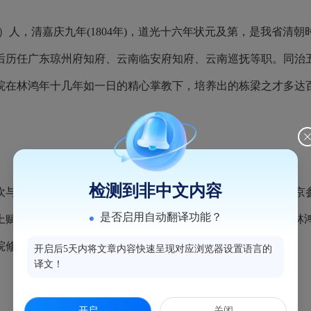
福州）人，清嘉庆九年(1804年)，道光十六年状元及第，是我省
后历任广东琼州府知府、云南临安府知府、云南巡抚等职。同治五
院在林鸿年十几年如一日的精心掌教下，培养出的栋梁之才多达
检测到非中文内容
欢与人互相切磋学问。二十五岁时中了举人，并于道光九年进京
是否启用自动翻译功能？
上赋诗自励：“状元二字消难去，我亦摩挲铁砚来。”回家后，林
院修撰，时值三十二岁，成为了我省清朝时期的第一个状元。
开启后5天内将文章内容快速呈现对应浏览器设置语言的
译文！
开启
关闭