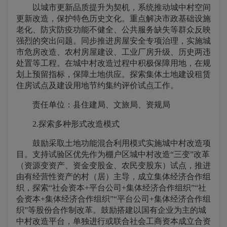
以城市更新品质提升为契机，系统推动城中村空间
更新改造，保护特色历史文化。重点解决市政基础设施
老化、防灾防疫功能不健全、公共服务缺失等群众反映
强烈的突出问题。同步推进房屋安全专项治理，实施城
市危房改造、农村房屋建设、工业厂房升级、历史两违
处置等工程。在城中村改造过程中积极保障用地，在规
划上预留指标，保障土地供应。探索集体土地建设租赁
住房试点及建设用地节约集约评价试点工作。
责任单位：县住建局、文旅局、资规局
2.探索多种形式改造模式
鼓励采取土地功能混合利用模式实施城中村改造项
目。支持试验区优先作为棚户区城中村改造“三变”改革
（资源变资产、资金变股金、农民变股东）试点，推进
由有经营性资产的村（居）主导，成立集体经济合作组
织，探索“社会资本+平台公司+集体经济合作组织”“社
会资本+集体经济合作组织”“平台公司+集体经济合作组
织”等股份合作制改革。鼓励搭建以国有企业为主的城
中村改造平台，单独进行或联合社会工商资本成立合资