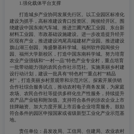
1.强化载体平台支撑
打造城乡产业协同发展先行区。以工业园区标准化
建设为抓手，高标准建设青口投资区、闽侯经开区。围
绕建设中国东南汽车城、推进兰圃汽配工业园、东台新
材料工业园、市政基础设施建设。进一步改造提升经开
区现有产业，推进建设鸿尾高端建材产业园。推进建设
旗山湖三创园、海盛磐基科学城、福州软件园闽侯分
园、福州大学新校区，打造中国东南科学城。努力培育
农业产业强镇和“一村一品”特色产业专业村，重点培育
一批带动能力强的农民合作社示范社。实施美丽乡村建
设行动计划，建设一批具有“特色村”“重点村”“精品
村”，打造美丽乡村景观带和示范片区。探索开展供销
合作社综合服务试点，推动农村电子商务发展，为家庭
农场、农民合作社等提供多样化生产性服务，持续提升
农产品产业链和附加值。支持符合条件的涉农企业上市
挂牌融资、加大力度开展上市后备企业培育服务。鼓励
符合条件的园区申报国家或省级新型工业化产业示范基
地。
责任单位：县发改局、工信局、住建局、农业农村