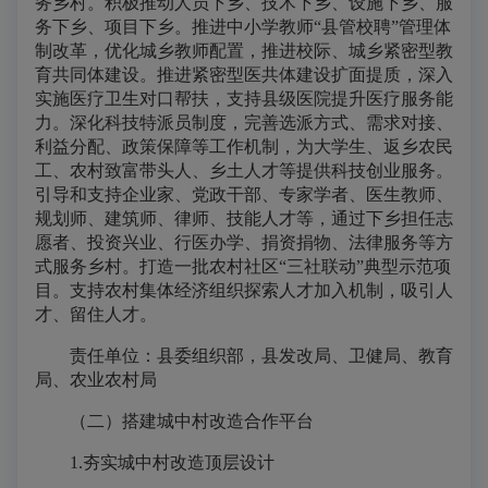
务乡村。积极推动人员下乡、技术下乡、设施下乡、服
务下乡、项目下乡。推进中小学教师“县管校聘”管理体
制改革，优化城乡教师配置，推进校际、城乡紧密型教
育共同体建设。推进紧密型医共体建设扩面提质，深入
实施医疗卫生对口帮扶，支持县级医院提升医疗服务能
力。深化科技特派员制度，完善选派方式、需求对接、
利益分配、政策保障等工作机制，为大学生、返乡农民
工、农村致富带头人、乡土人才等提供科技创业服务。
引导和支持企业家、党政干部、专家学者、医生教师、
规划师、建筑师、律师、技能人才等，通过下乡担任志
愿者、投资兴业、行医办学、捐资捐物、法律服务等方
式服务乡村。打造一批农村社区“三社联动”典型示范项
目。支持农村集体经济组织探索人才加入机制，吸引人
才、留住人才。
责任单位：县委组织部，县发改局、卫健局、教育
局、农业农村局
（二）搭建城中村改造合作平台
1.夯实城中村改造顶层设计