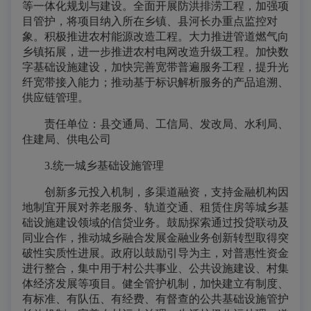
等一体化规划与建设。全面开展防洪排涝工程，加强项
目管护，将项目纳入所在乡镇、县河长办重点监控对
象。积极推进农村能源改造工程。大力推进管道燃气向
乡镇拓展，进一步推进农村电网改造升级工程。加快数
字基础设施建设，加快完善宽带普遍服务工程，提升光
纤宽带接入能力；推动基于标识解析服务的产品追溯、
供应链管理。
责任单位：县交通局、工信局、发改局、水利局、
住建局、供电公司
3.统一城乡基础设施管理
创新多元投入机制，多渠道融资，支持金融机构因
地制宜开展对养老服务、轨道交通、租赁住房等城乡基
础设施建设领域的信贷业务。鼓励探索通过投贷联动及
同业合作，推动城乡融合发展金融业务创新转型取得突
破性实质性进展。政府以鼓励引导为主，对普惠性资金
进行整合，集中用于村公共事业、公共设施建设、村集
体经济发展等项目。健全管护机制，加快建立有制度、
有标准、有队伍、有经费、有督查的公共基础设施管护