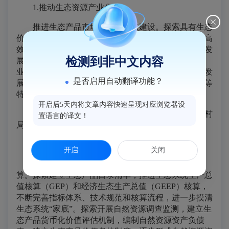
1.推动生态资源产业化
推进生态产品市场化改革试点建设。探索具有生态
价值的产业发展新路径。发展绿色种植、绿色养殖等高
效生态循环农业。加快产业绿色化改造和转型升级，发
检测到非中文内容
展垃圾发电、生物质发电和生物天然气等节能环保产
业，推动循环经济发展。引进大型生态高科技公司，发
是否启用自动翻译功能？
展新能源新材料等产业。谋划乡村节庆和名优农产品等
特色资源禀赋，发展温泉养生等乡村旅游产品。
开启后5天内将文章内容快速呈现对应浏览器设
责任单位：闽侯生态环境局，县资规局、农业农村
置语言的译文！
局、林业局、文旅局、发改局
2.推动生态资源资本化
开启
关闭
积极对接福州市生态环境局开展生态系统价值核
算。探索建立生态产品目录清单，推进生态系统生产总
值核算（GEP）和经济生态生产总值（GEEP）核算，
不断完善指标体系、技术规范和核算流程，进一步摸清
生态系统“家底”。探索开展自然资源调查监测，建立生
态产品货币化价值评估机制，编制自然资源资产负债