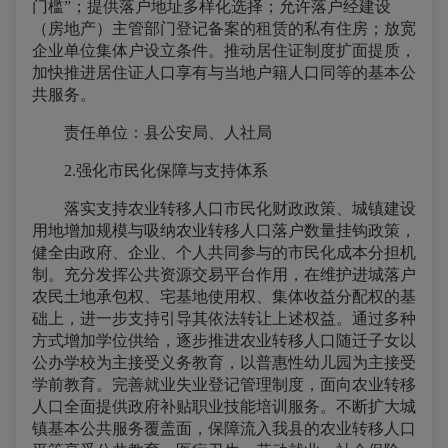
门槛”；提供落户地址多样化选择；允许落户经建设
（房地产）主管部门登记备案的租赁的私有住房；放宽
企业单位集体户设立条件。推动居住证制度扩面提质，
加快推进居住证人口享有与当地户籍人口同等的基本公
共服务。
责任单位：县公安局、人社局
2.强化市民化保障与支持体系
落实支持农业转移人口市民化财政政策、城镇建设
用地增加规模与吸纳农业转移人口落户数量挂钩政策，
健全由政府、企业、个人共同参与的市民化成本分担机
制。充分发挥公共资源交易平台作用，在维护进城落户
农民土地承包权、宅基地使用权、集体收益分配权的基
础上，进一步支持引导其依法转让上述权益。通过多种
方式增加学位供给，逐步推进农业转移人口随迁子女以
公办学校为主接受义务教育，以普惠性幼儿园为主接受
学前教育。完善就业失业登记管理制度，面向农业转移
人口全面提供政府补贴职业技能培训服务。不断扩大城
镇基本公共服务覆盖面，保障流入我县的农业转移人口