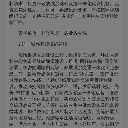
权清晰、权责一致的城乡基础设施一体化建设机制。认
真落实先规划、后许可、再建设的要求，严格按照规划
组织实施。支持探索开展“多规合一”实用性村庄规划编
制工作。
责任单位：县资规局、农业农村局
2.统一城乡基础设施建设
加快推进交通建设工程，推进滨江大道、环山大道
和中心大道等战略通道建设，推进“四好农村路”高质量
发展，加密交通路网建设，开展城乡交通一体化示范创
建工作，提档升级乡村道路，打通“断头路”。支持推进
城际铁路F1快线、地铁8号线等轨道交通项目规划建
设。推动公交线路向乡镇延伸，逐步发展镇村公交，完
善“村村通”运行机制，实现城乡客运一体化运营。推进
城乡供水一体化规划建设，实施农村饮水安全工程和安
全提升改造工程，统筹推进农村集中供水设施及配套管
网建设，加强城镇供水水厂制水工艺改造。统筹开展人
居环境整治工程。推进城乡生活垃圾治理、垃圾转运
站、污水收集、污水提升泵站、污水处理厂、公共厕所