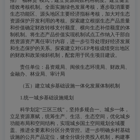
推广“福林贷”模式，建立资源高效利用制度。建立健全
绩效考核机制。全面实施绿色发展考核，逐步取消重要
生态功能区、源头地区主要经济指标考核，加大对生态
资源保护开发利用的考核。探索建立根据生态产品质量
和价值确定财政转移支付额度、横向生态补偿额度的体
制机制。将生态产品价值实现机制试点工作纳入干部自
然资源资产离任审计内容，进一步引导处理好经济发展
和生态保护的关系。探索建立对GEP考核成绩突出地区
的财政和政策倾斜机制，配套用于民生项目建设。
责任单位：县资规局、闽侯生态环境局、财政局、
金融办、林业局、审计局
（五）建立城乡基础设施一体化发展体制机制
1.统一城乡基础设施规划
科学划定“三区三线”，坚持多规合一、城乡一体，
立足资源禀赋，统筹生产、生活、生态空间，优化城乡
功能布局和空间结构，实现城乡国土空间规划全域覆
盖、推进全要素和分区分类管控。进一步明确乡村基础
设施的公共产品定位，健全分级分类投入机制，构建事