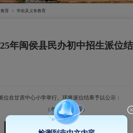
教育
>
学前及义务教育
025年闽侯县民办初中招生派位
中招生派位在甘蔗中心小学举行。现将派位结果予以公示：
（名单扫码查看）
检测到非中文内容