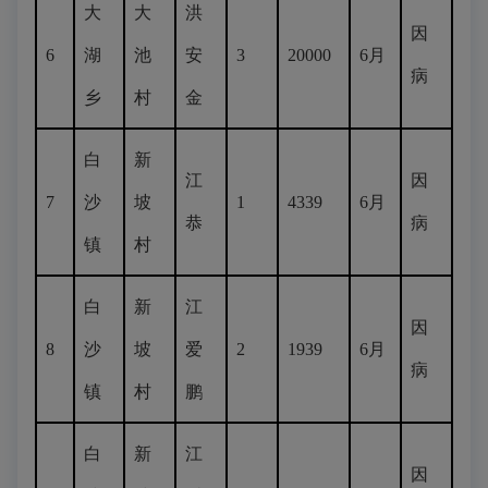
大
大
洪
因
6
湖
池
安
3
20000
6月
病
乡
村
金
白
新
江
因
7
沙
坡
1
4339
6月
恭
病
镇
村
白
新
江
因
8
沙
坡
爱
2
1939
6月
病
镇
村
鹏
白
新
江
因