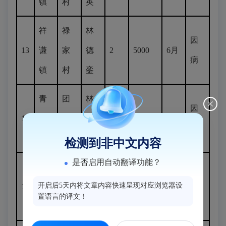
镇
村
英
祥
禄
林
因
13
谦
家
德
2
5000
6月
病
镇
村
銮
青
团
林
因
14
口
结
国
1
2288
6月
病
镇
村
兴
检测到非中文内容
是否启用自动翻译功能？
南
建
徐
因
开启后5天内将文章内容快速呈现对应浏览器设
15
通
南
增
1
3481
6月
病
置语言的译文！
镇
村
勇