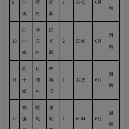
9
沙
坡
爱
1
3945
6月
病
镇
村
基
白
洋
陈
因
10
沙
石
光
2
5000
6月
病
镇
村
武
尚
后
林
因
11
干
浦
善
1
4225
6月
病
镇
村
景
祥
岐
张
因
12
谦
尾
花
1
6864
6月
病