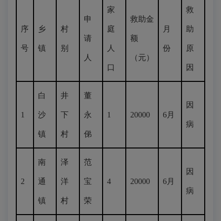
家
救
申
救助金
序
乡
村
庭
月
助
请
额
号
镇
别
人
份
原
人
（元）
口
因
白
井
董
因
1
沙
下
永
1
20000
6月
病
镇
村
俤
南
泽
范
因
2
通
洋
宝
4
20000
6月
病
镇
村
荣