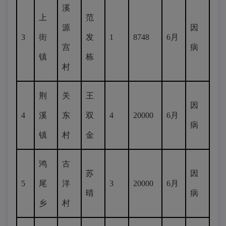
溪
上
范
源
因
3
街
发
1
8748
6月
宫
病
镇
栋
村
荆
关
王
因
4
溪
东
双
4
20000
6月
病
镇
村
金
鸿
古
苏
因
5
尾
洋
3
20000
6月
晴
病
乡
村