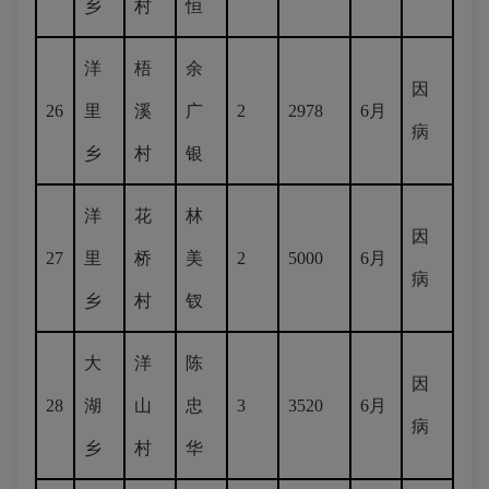
乡
村
恒
洋
梧
余
因
26
里
溪
广
2
2978
6月
病
乡
村
银
洋
花
林
因
27
里
桥
美
2
5000
6月
病
乡
村
钗
大
洋
陈
因
28
湖
山
忠
3
3520
6月
病
乡
村
华