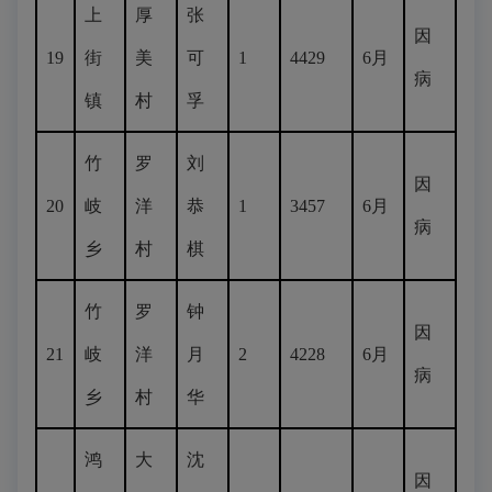
上
厚
张
因
19
街
美
可
1
4429
6月
病
镇
村
孚
竹
罗
刘
因
20
岐
洋
恭
1
3457
6月
病
乡
村
棋
竹
罗
钟
因
21
岐
洋
月
2
4228
6月
病
乡
村
华
鸿
大
沈
因