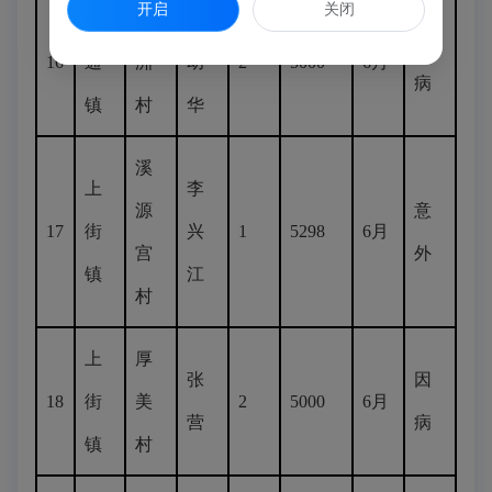
开启
关闭
南
罗
陈
因
16
通
洲
幼
2
5000
6月
病
镇
村
华
溪
上
李
源
意
17
街
兴
1
5298
6月
宫
外
镇
江
村
上
厚
张
因
18
街
美
2
5000
6月
营
病
镇
村