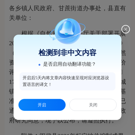
各乡镇人民政府、甘蔗街道办事处，县直有
关单位：
根据《自然资源部办公厅关于部署开展
2019年度自然资源评价评估工作的通知》
检测到非中文内容
（自然资办发〔2019〕36号）《福建省自然
资源厅关于部署开展2019年度自然资源评价
是否启用自动翻译功能？
评估工作的通知》（闽自然资发〔2019〕
开启后5天内将文章内容快速呈现对应浏览器设
177号）等文件要求，我县开展了闽侯县城
置语言的译文！
镇国有建设用地标定地价、集体建设用地基
准地价、农用地基准地价评估工作，成果已
开启
关闭
通过福州市自然资源和规划局验收，经县政
府研究同意，现予以公布，请遵照执行。