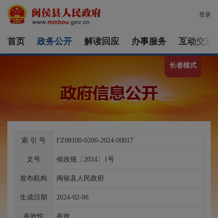
登录
首页
政务公开
解读回应
办事服务
互动交流
长者模式
索 引 号
FZ08100-0200-2024-00017
文号
侯政规〔2024〕1号
发布机构
闽侯县人民政府
生成日期
2024-02-06
有效性
有效