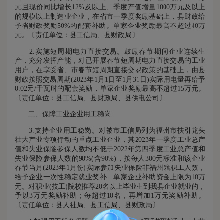
元且现价同比增长12%及以上、季度产值增量1000万元及以上
的规模以上制造业企业，在省市一季度奖励基础上，县财政给
予省财政奖励50%的配套补助。单家企业奖励最高不超过40万
元。〔责任单位：县工信局、县财政局〕
2.实施短周期电力直接交易。鼓励春节期间企业连续生
产，充分发挥产能，对已开展春节短周期电力直接交易的工业
用户，在享受省、市春节短周期直接交易政策的基础上，由县
财政按照交易周期(2023年1月1日至1月31日)实际用电量再给予
0.02元/千瓦时的配套奖励，单家企业奖励最高不超过15万元。
〔责任单位：县工信局、县财政局、县供电公司〕
二、保障工业企业用工稳岗
3.支持企业用工稳岗。对被市工信局列为福州市扶引龙头
壮大产业专项行动的重点工业企业，其2023年一季度工业总产
值和失业保险参保人数均不低于2022年第四季度工业总产值和
失业保险参保人数的90%(含90%)，按每人300元标准和该企业
春节当月(2023年1月份)实际参加失业保险非福州籍职工人数，
给予企业一次性稳定就业奖补，单家企业补助资金上限为10万
元。对职业(技工)院校推荐20名以上毕业生到我县企业就业的，
予以3万元奖励补助；每超过10名，再增加1万元奖励补助。
〔责任单位：县人社局、县工信局、县财政局〕