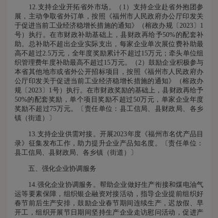
12.支持企业开拓省外市场。（1）支持企业赴省外抱团参
展，主动争取省外订单，按照《福州市人民政府办公厅印发关
于促进当前工业经济稳增长措施的通知》（榕政办规〔2023〕1
号）执行。在市财政补助基础上，县财政再给予50%的配套补
助。总补助不超出企业实际支出，每家企业单次展位费补助最
高不超过2.5万元，全年度奖励累计不超过15万元；牵头单位组
织管理费年度补助最高不超过15万元。（2）鼓励企业积极参与
本省其他地市或省外公开招标项目，按照《福州市人民政府办
公厅印发关于促进当前工业经济稳增长措施的通知》（榕政办
规〔2023〕1号）执行。在市财政奖励的基础上，县财政再给予
50%的配套奖励，单个项目奖励不超过50万元，单家企业年度
奖励不超过75万元。〔责任单位：县工信局、县财政局、各乡
镇（街道）〕
13.支持企业供需对接。开展2023年度《福州市名优产品目
录》征集发布工作，助力提升企业产品知名度。〔责任单位：
县工信局、县财政局、各乡镇（街道）〕
五、强化企业协调服务
14.强化企业协调服务。帮助企业做好生产衔接和煤电油气
运等要素保障，组织银企融资对接活动，指导企业提前组织好
春节前后生产安排，鼓励企业春节期间连续生产，迟放假、早
开工，组织开展节日期间坚持生产企业走访慰问活动，促进产