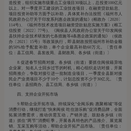
造投资，组织实施市级重点工业项目30项以上，总投资100亿元
以上。对一季度开工建设的工业技改项目，在融资贷款贴息、
项目投资补助等方面予以补助，具体奖补办法按照《福州市人
民政府办公厅关于印发系列惠企政策的通知》(榕政办〔2020〕
114号)、《福州市技术改造项目融资贷款贴息实施方案》(榕工
信投资〔2022〕77号)、《闽侯县人民政府办公室关于印发闽侯
县扶持企业技术研发的七条措施等4条惠企政策的通知》（侯政
办〔2021〕15号）等政策执行，即县财政按照福州市补助金额
的50%给予配套补助，单个企业最高补助60万元。〔责任单
位：县工信局、县发改局、县财政局、各乡镇（街道）〕
8.促进春节招商对接。各乡镇（街道）要抓住闽侯籍异地
企业家、知名人士回乡过节的时机，精心组织走访对接，开展
招商推介，争取对接引进一批制造业项目，一季度全县新对接
民企产业类项目不少于10个，计划总投资不少于30亿元。〔责
任单位：县招商办、县工信局、各乡镇（街道）〕
四、支持企业开拓市场
9.帮助企业开拓市场。持续深化“全闽乐购·惠聚榕城”等促
消费行动，继续打造“快来闽侯 吃住游乐购”促消费品牌，全面
拓展消费需求，推动供需互动，产销并进。鼓励各乡镇（街
道）抓住“两节”消费旺季，开展各具特色的产品推介、展览展
销、互采互购等活动，帮助企业开拓产品市场。〔责任单位：