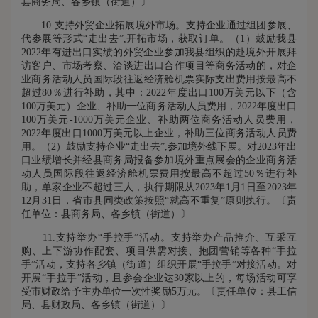
县商务局、各乡镇（街道）〕
10.支持外贸企业拓展境外市场。支持企业通过组团参展、
代参展等形式“走出去”,开拓市场，获取订单。（1）鼓励我县
2022年有进出口实绩的外贸企业参加我县组织的赴境外开展拜
访客户、市场考察、洽谈进出口合作项目等商务活动的，对企
业商务活动人员国际段往返经济舱机票实际支出费用按最高不
超过80％进行补助，其中：2022年度出口100万美元以下（含
100万美元）企业、补助一位商务活动人员费用，2022年度出口
100万美元-1000万美元企业、补助两位商务活动人员费用，
2022年度出口1000万美元以上企业，补助三位商务活动人员费
用。（2）鼓励支持企业“走出去”,参加境外线下展。对2023年出
口业绩增长并经县商务局报备参加境外重点展会的企业商务活
动人员国际段往返经济舱机票费用按最高不超过50％进行补
助，单家企业不超过三人，执行期限从2023年1月1日至2023年
12月31日，省市县同类政策按照“就高不重复”原则执行。〔责
任单位：县商务局、各乡镇（街道）〕
11.支持举办“手拉手”活动。支持举办产品推介、互采互
购、上下游协作配套、项目供需对接、抱团营销等各种“手拉
手”活动，支持各乡镇（街道）组织开展“手拉手”对接活动。对
开展“手拉手”活动，且参会企业达30家以上的，每场活动可享
受市财政给予主办单位一次性奖励5万元。〔责任单位：县工信
局、县财政局、各乡镇（街道）〕