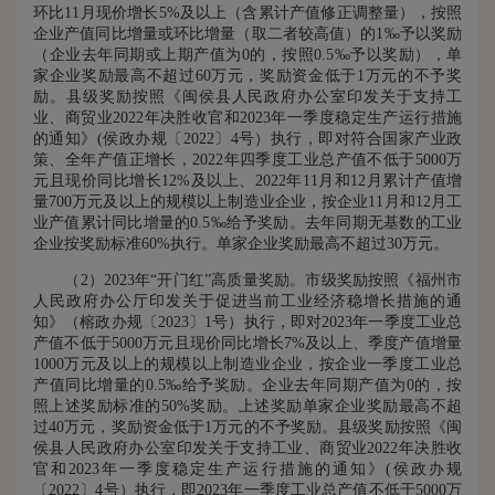
环比11月现价增长5%及以上（含累计产值修正调整量），按照
企业产值同比增量或环比增量（取二者较高值）的1‰予以奖励
（企业去年同期或上期产值为0的，按照0.5‰予以奖励），单
家企业奖励最高不超过60万元，奖励资金低于1万元的不予奖
励。县级奖励按照《闽侯县人民政府办公室印发关于支持工
业、商贸业2022年决胜收官和2023年一季度稳定生产运行措施
的通知》(侯政办规〔2022〕4号）执行，即对符合国家产业政
策、全年产值正增长，2022年四季度工业总产值不低于5000万
元且现价同比增长12%及以上、2022年11月和12月累计产值增
量700万元及以上的规模以上制造业企业，按企业11月和12月工
业产值累计同比增量的0.5‰给予奖励。去年同期无基数的工业
企业按奖励标准60%执行。单家企业奖励最高不超过30万元。
（2）2023年“开门红”高质量奖励。市级奖励按照《福州市
人民政府办公厅印发关于促进当前工业经济稳增长措施的通
知》（榕政办规〔2023〕1号）执行，即对2023年一季度工业总
产值不低于5000万元且现价同比增长7%及以上、季度产值增量
1000万元及以上的规模以上制造业企业，按企业一季度工业总
产值同比增量的0.5‰给予奖励。企业去年同期产值为0的，按
照上述奖励标准的50%奖励。上述奖励单家企业奖励最高不超
过40万元，奖励资金低于1万元的不予奖励。县级奖励按照《闽
侯县人民政府办公室印发关于支持工业、商贸业2022年决胜收
官和2023年一季度稳定生产运行措施的通知》(侯政办规
〔2022〕4号）执行，即2023年一季度工业总产值不低于5000万