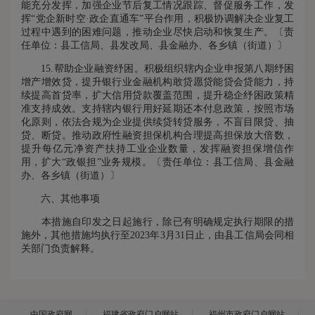
能充分发挥，加强企业节后复工情况跟踪、督促服务工作，发
挥“党企新时空·政企直通车”平台作用，积极协调解决企业复工
过程中遇到的困难问题，推动企业尽快启动和恢复生产。〔责
任单位：县工信局、县发改局、县金融办、各乡镇（街道）〕
15.帮助企业融资纾困。积极组织辖内企业申报第八期纾困
增产增效贷，提升银行业金融机构敢贷愿贷能贷会贷能力，持
续提高首贷率，扩大信用贷款覆盖范围，提升稳企纾困政策精
准支持成效。支持辖内银行用好延期还本付息政策，按照市场
化原则，依法合规为企业提供续贷转贷服务，不盲目限贷、抽
贷、断贷。推动政府性融资担保机构合理提高担保放大倍数，
提升每亿元净资产扶持工业企业数量，发挥融资担保增信作
用，扩大“政银担”业务规模。〔责任单位：县工信局、县金融
办、各乡镇（街道）〕
六、其他事项
本措施自印发之日起施行，除已有明确规定执行期限的措
施外，其他措施均执行至2023年3月31日止，由县工信局会同相
关部门负责解释。
中国政府网
福建省政府门户网站
福州市政府门户网站