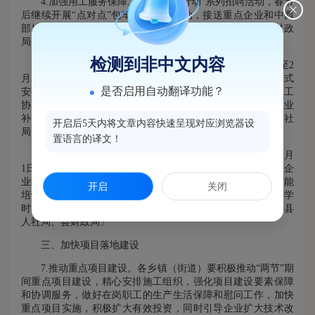
4.加强用工服务保障。组织“春风行动”系列招聘活动，春节
后继续开展“点对点”包车包机包列活动，接送重点企业和中西
部地区务工人员复工返岗。〔责任单位：县人社局、县财政
局〕
检测到非中文内容
5.支持共享用工、调剂用工。2023年春节期间(指1月1日至2
月28日),企业、各类用工调剂平台通过共享用工、调剂用工形式
是否启用自动翻译功能？
安排员工到接收企业稳定就业1个月以上的（按共享、调剂用工
协议及工资转账流水等凭证确认）,按每人500元标准予以企业
补助。单家企业奖补资金上限10万元。〔责任单位：县人社
开启后5天内将文章内容快速呈现对应浏览器设
局、县财政局〕
置语言的译文！
6.支持企业开展岗位技能提升培训。2023年春节期间(指1月
1日至2月28日)，鼓励企业自主或委托机构组织在岗职工 (在企
业缴纳失业保险或养老保险)开展以岗位技能类课程为主的技能
开启
关闭
培训，培训总学时为20-40学时，取得培训结业证书的，按每学
时25元，每人500-1000元标准给予企业补贴。〔责任单位：县
人社局、县财政局〕
三、加快项目落地建设
7.推动重点项目建设。各乡镇（街道）要积极推动“两节”期
间重点项目建设，精心安排施工组织，强化项目建设要素保障
和协调服务，做好在岗职工的生产生活保障和慰问工作，加快
重点项目实施，积极扩大有效投资，同时引导企业扩大技术改