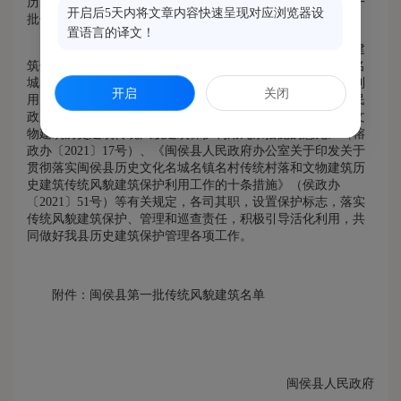
历史记忆，彰显地域特色，经县政府研究同意，现将我县第一
开启后5天内将文章内容快速呈现对应浏览器设
批传统风貌建筑名单予以公布（具体名单详见附件）。
置语言的译文！
属地乡镇（街道）、相关单位要按照《福建省传统风貌建
筑保护条例》、《福建省人民政府办公厅关于加强历史文化名
城名镇名村传统村落和文物建筑历史建筑传统风貌建筑保护利
开启
关闭
用九条措施的通知》（闽政办〔2020〕53号）、《福州市人民
政府办公厅关于贯彻落实历史文化名城名镇名村传统村落和文
物建筑历史建筑传统风貌建筑保护利用九条措施的意见》（榕
政办〔2021〕17号）、《闽侯县人民政府办公室关于印发关于
贯彻落实闽侯县历史文化名城名镇名村传统村落和文物建筑历
史建筑传统风貌建筑保护利用工作的十条措施》（侯政办
〔2021〕51号）等有关规定，各司其职，设置保护标志，落实
传统风貌建筑保护、管理和巡查责任，积极引导活化利用，共
同做好我县历史建筑保护管理各项工作。
附件：闽侯县第一批传统风貌建筑名单
闽侯县人民政府