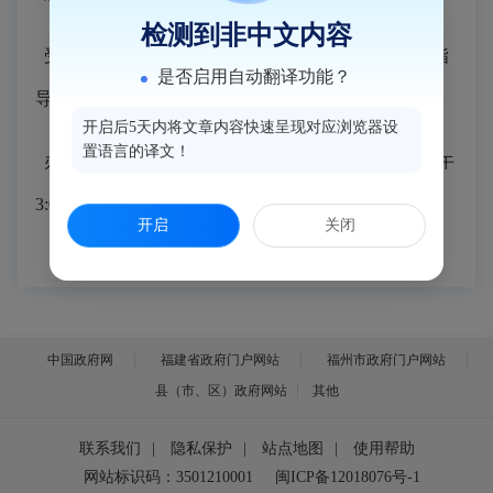
检测到非中文内容
受理内容：涉及发改局职能的实行政府定价或政府指
是否启用自动翻译功能？
导价的殡葬服务收费管理相关事项。
开启后5天内将文章内容快速呈现对应浏览器设
置语言的译文！
办公时间：法定工作日（夏令时上午8:00-12:00，下午
3:00-6:00；冬令时上午8:00-12:00，下午2:30-5:30）
开启
关闭
中国政府网
福建省政府门户网站
福州市政府门户网站
县（市、区）政府网站
其他
联系我们
|
隐私保护
|
站点地图
|
使用帮助
网站标识码：3501210001
闽ICP备12018076号-1