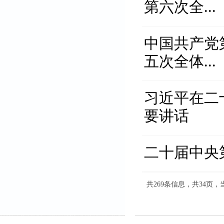
第六次全...
中国共产党
五次全体...
习近平在二
要讲话
二十届中央
共
269
条信息，共
34
页，