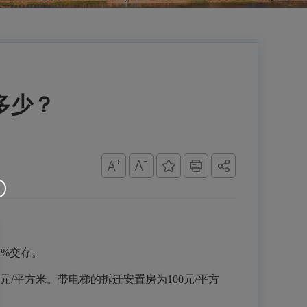
多少？
2%交存。
0元/平方米。带电梯的拆迁安置房为100元/平方