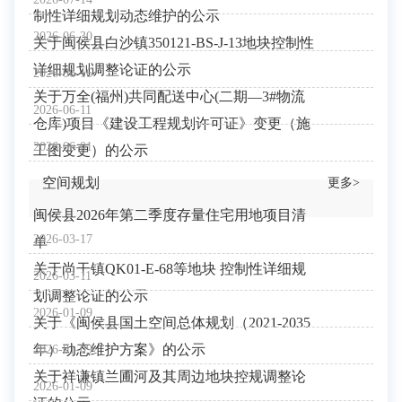
制性详细规划动态维护的公示
2026-06-30
关于闽侯县白沙镇350121-BS-J-13地块控制性
详细规划调整论证的公示
2026-06-16
关于万全(福州)共同配送中心(二期—3#物流
2026-06-11
仓库)项目《建设工程规划许可证》变更（施
2026-06-01
工图变更）的公示
空间规划
更多>
闽侯县2026年第二季度存量住宅用地项目清
2026-03-17
单
关于尚干镇QK01-E-68等地块 控制性详细规
2026-03-11
划调整论证的公示
2026-01-09
关于《闽侯县国土空间总体规划（2021-2035
年）动态维护方案》的公示
2026-01-09
关于祥谦镇兰圃河及其周边地块控规调整论
2026-01-09