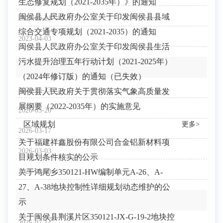
生态修复规划（2021-2035年）》的通知
闽侯县人民政府办公室关于印发闽侯县县域
2024-05-24
综合交通专项规划（2021-2035）的通知
2023-04-03
闽侯县人民政府办公室关于印发闽侯县生活
污水提升治理五年行动计划（2021-2025年）
（2024年修订版）的通知（已失效）
2026-03-23
闽侯县人民政府关于贯彻落实气象高质量发
展纲要（2022-2035年）的实施意见
2026-03-20
区域规划
更多>
2026-03-17
关于福建祥鑫股份有限公司合金铝新材料项
2026-03-03
目规划条件核实的公示
关于鸿尾乡350121-HW编制单元A-26、A-
2026-03-03
27、A-38地块控制性详细规划动态维护的公
示
关于闽侯县荆溪片区350121-JX-G-19-2地块控
2026-07-14