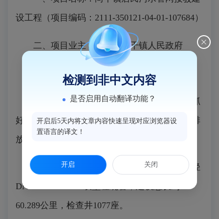
设工程（项目编码：2111-35
0121-04-01
-107684）
二、项目业主：闽侯县尚干镇人民政府
三、建设地点：闽侯县尚干镇
检测到非中文内容
是否启用自动翻译功能？
四、项目建设必要性：为改善人居环境、抓
好抓实生活污水治理，加快推进生活污水达标排
开启后5天内将文章内容快速呈现对应浏览器设
置语言的译文！
放，建设该项目是必要的。
开启
关闭
五、建设内容和规模：接驳管网拟采用管径
DN200-400 HDPE双壁缠绕管，建设总长约
60.289公里
，检查井1077座。