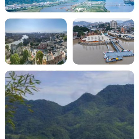
闽侯龙祥岛
闽侯水西林
祥谦镇枕峰
村