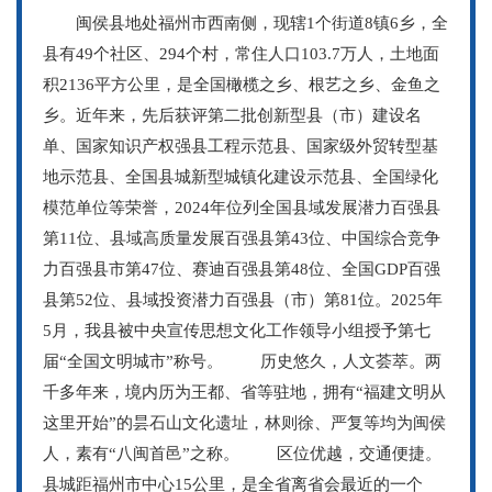
闽侯县地处福州市西南侧，现辖1个街道8镇6乡，全
县有49个社区、294个村，常住人口103.7万人，土地面
积2136平方公里，是全国橄榄之乡、根艺之乡、金鱼之
乡。近年来，先后获评第二批创新型县（市）建设名
单、国家知识产权强县工程示范县、国家级外贸转型基
地示范县、全国县城新型城镇化建设示范县、全国绿化
模范单位等荣誉，2024年位列全国县域发展潜力百强县
第11位、县域高质量发展百强县第43位、中国综合竞争
力百强县市第47位、赛迪百强县第48位、全国GDP百强
县第52位、县域投资潜力百强县（市）第81位。2025年
5月，我县被中央宣传思想文化工作领导小组授予第七
届“全国文明城市”称号。 历史悠久，人文荟萃。两
千多年来，境内历为王都、省等驻地，拥有“福建文明从
这里开始”的昙石山文化遗址，林则徐、严复等均为闽侯
人，素有“八闽首邑”之称。 区位优越，交通便捷。
县城距福州市中心15公里，是全省离省会最近的一个