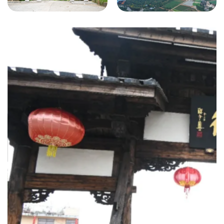
白沙镇福延
南通镇瓜山
白沙古道
村