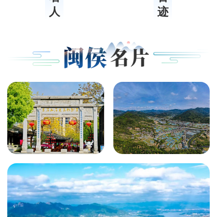
迹
人
昙石山特色
闽侯县荆溪
历史文化街
镇关中村·石
区
美祥