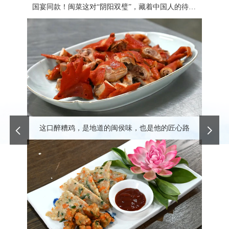
国宴同款！闽菜这对“阴阳双璧”，藏着中国人的待客之道
这口醉糟鸡，是地道的闽侯味，也是他的匠心路