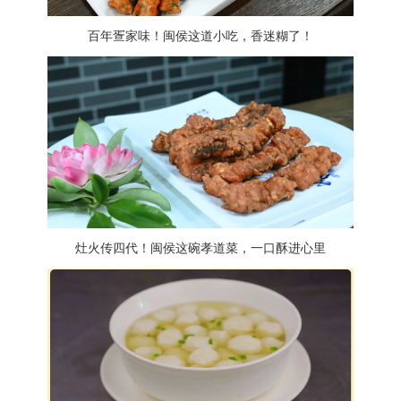
百年疍家味！闽侯这道小吃，香迷糊了！
灶火传四代！闽侯这碗孝道菜，一口酥进心里