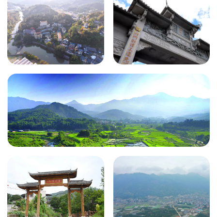
白沙镇大目
尚干古镇
溪村
竹岐乡南洋村
白沙孔元风光