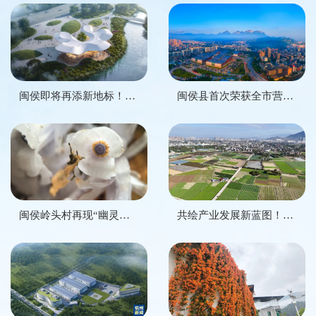
上街镇侯官村
闽侯即将再添新地标！5万平方米生态公园来了！
闽侯县首次荣获全市营商环境标杆县区!
闽侯岭头村再现“幽灵之花”
共绘产业发展新蓝图！闽侯县蔬菜协会成立