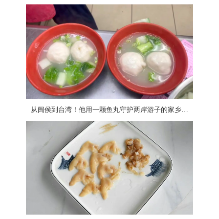
从闽侯到台湾！他用一颗鱼丸守护两岸游子的家乡味道