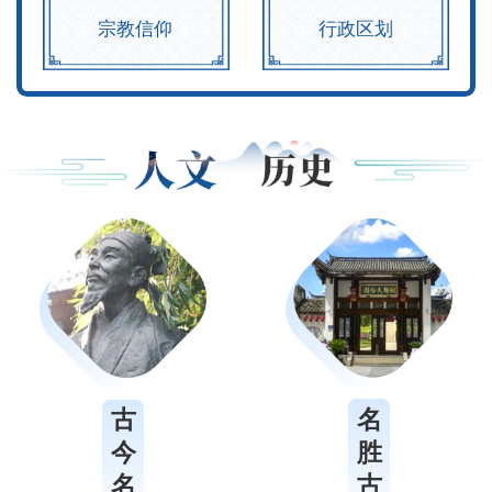
宗教信仰
行政区划
名
古
胜
今
古
名