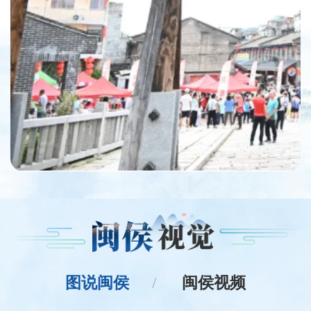
图说闽侯
闽侯视频