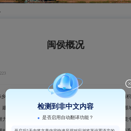
况
闽侯概况
23
全县有49个社区、294个村，常住人口103.7万人，土地面
检测到非中文内容
）建设名单、国家知识产权强县工程示范县、国家级外贸转型基
是否启用自动翻译功能？
潜力百强县第11位、县域高质量发展百强县第43位、中国综合竞
81位。
2025年5月，我县被中央宣传思想文化工作领导小组授
开启后5天内将文章内容快速呈现对应浏览器设置语言的