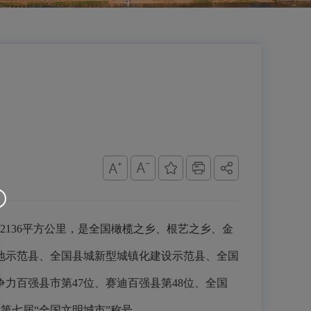
积2136平方公里，是全国橄榄之乡、根艺之乡、金
地示范县、全国县城新型城镇化建设示范县、全国
争力百强县市第47位、赛迪百强县第48位、全国
予第七届“全国文明城市”称号。