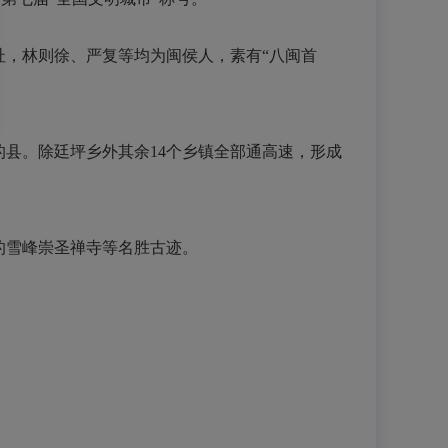
址，林则徐、严复等均为闽侯人，素有“八闽首
的县。除廷坪乡外其余14个乡镇全部通高速，形成
的雪峰崇圣禅寺等名胜古迹。