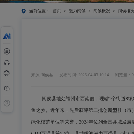
当前位置：
首页
>
魅力闽侯
>
闽侯概况
>
闽侯概
来源:闽侯县
发布时间: 2026-04-03 10:14
浏览量：92
闽侯县地处福州市西南侧，现辖1个街道8镇6乡，
鱼之乡。近年来，先后获评第二批创新型县（市
绿化模范单位等荣誉，2024年位列全国县域发展
GDP百强县第52位、县域投资潜力百强县（市）第