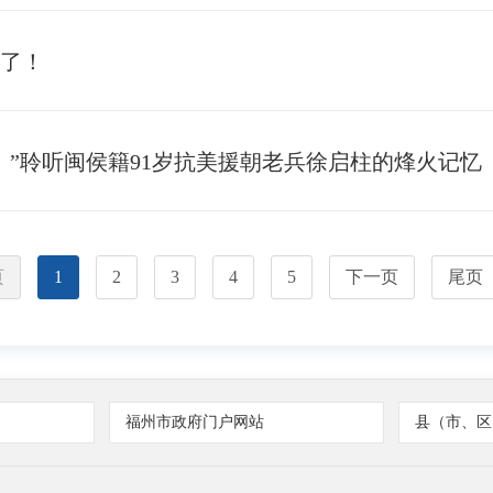
了！
！”聆听闽侯籍91岁抗美援朝老兵徐启柱的烽火记忆
页
1
2
3
4
5
下一页
尾页
福州市政府门户网站
县（市、区