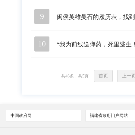
9
闽侯英雄吴石的履历表，找到
10
“我为前线送弹药，死里逃生
首页
上一
共
46
条，共
5
页
中国政府网
福建省政府门户网站