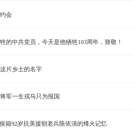
约会
牲的中共党员，今天是他牺牲103周年，致敬！
这片乡土的名字
石将军一生戎马只为报国
闽侯籍92岁抗美援朝老兵陈依清的烽火记忆