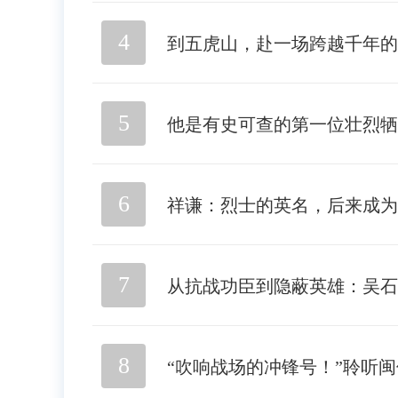
4
到五虎山，赴一场跨越千年的
5
他是有史可查的第一位壮烈牺
6
祥谦：烈士的英名，后来成为
7
从抗战功臣到隐蔽英雄：吴
8
“吹响战场的冲锋号！”聆听