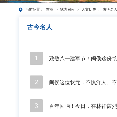
当前位置：
首页
>
魅力闽侯
>
人文历史
>
古今名
古今名人
1
致敬八一建军节！闽侯这份“
2
闽侯这位状元，不惧洋人、不
3
百年回响！今日，在林祥谦烈