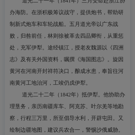
道光二十一年（1841年）三月受命赴浙江协
办海防。在浙积极筹议战守，提供炮书，帮助研
制新式炮车和车轮战船。五月道光帝以广东战
败，归咎前任，林则徐被革去四品卿衔，从重惩
处，充军伊犁。途经镇江，授老友魏源以《四洲
志》及有关外国资料，嘱撰《海国图志》。旋因
黄河在河南开封祥符决口，酿成水患，奉旨往河
南黄河工地治河，工竣仍戍伊犁。
道光二十二年（1842年）抵伊犁。他协助办
理垦务，亲历南疆库车、阿克苏、叶尔羌等地勘
察，行程三万里，所至倡导水利，开辟屯田。又
绘制边疆地图，建议兵农合一，警惕沙俄威胁。