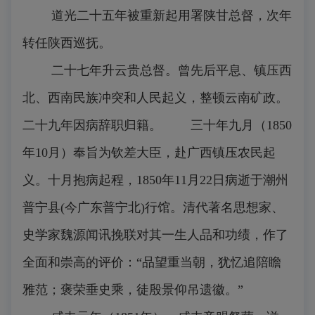
道光二十五年被重新起用署陕甘总督，次年
转任陕西巡抚。
二十七年升云贵总督。曾先后平息、镇压西
北、西南民族冲突和人民起义，整顿云南矿政。
二十九年因病辞职归籍。 三十年九月（1850
年10月）奉旨为钦差大臣，赴广西镇压农民起
义。十月抱病起程，1850年11月22日病逝于潮州
普宁县(今广东普宁北)行馆。清代著名思想家、
史学家魏源闻讯挽联对其一生人品和功绩，作了
全面和崇高的评价：“品望重当朝，犹忆追陪瞻
雅范；褒荣垂史乘，徒殷景仰吊遗徽。”