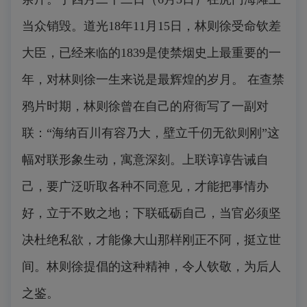
当众销毁。道光18年11月15日，林则徐受命钦差
大臣，已经来临的1839是使禁烟史上最重要的一
年，对林则徐一生来说是最辉煌的岁月。 在查禁
鸦片时期，林则徐曾在自己的府衙写了一副对
联：“海纳百川有容乃大，壁立千仞无欲则刚”这
幅对联形象生动，寓意深刻。上联谆谆告诫自
己，要广泛听取各种不同意见，才能把事情办
好，立于不败之地；下联砥砺自己，当官必须坚
决杜绝私欲，才能像大山那样刚正不阿，挺立世
间。林则徐提倡的这种精神，令人钦敬，为后人
之鉴。