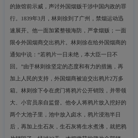
的旅馆前示威，声讨外国烟贩干涉中国内政的罪
行。1839年3月，林则徐到了广州，禁烟运动迅
速展开。他一面加紧整顿海防，严拿烟贩；一面
限令外国烟商交出鸦片。林则徐在给外国烟商的
通知中说：“若鸦片一日未绝，本大臣一日不
回。”由于林则徐坚定的态度和有力的措施，再
加上人民的支持，外国烟商被迫交出鸦片2万多
箱。林则徐下令在虎门将鸦片公开销毁，并带领
大、小官员亲自监督。他令人将鸦片放入挖好的
两个大池子里，池中放入卤水，鸦片浸泡半日
后，再加上生石灰，生石灰将生水煮沸，就把鸦