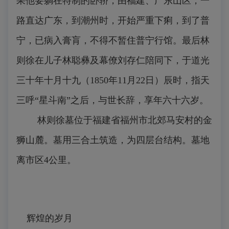
果他要躺在特制的卧轿，由福建、广东山区，一
路直达广东，到潮州时，开始严重下痢，到了普
宁，已病入膏肓，不得不暂住普宁行馆。最后林
则徐在儿子林聪彝及幕僚刘存仁陪同下，于道光
三十年十月十九（1850年11月22日）辰时，指天
三呼“星斗南”之后，与世长辞，享年六十六岁。
林则徐墓位于福建省福州市北郊马安村的金
狮山麓。墓用三合土筑造，为四层台结构。墓地
离市区4公里。
辉煌的岁月