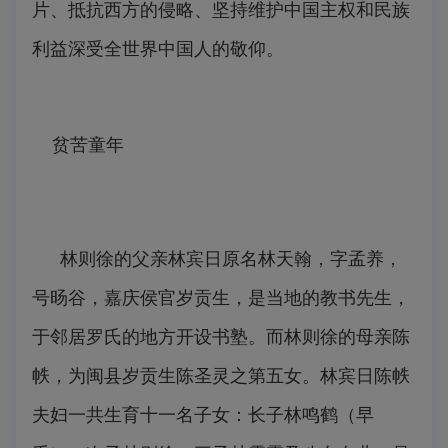
片、抵抗西方的侵略、坚持维护中国主权和民族
利益深受全世界中国人的敬仰。
贫苦童年
林则徐的父亲林宾日原名林天翰，字孟养，
号旸谷，嘉庆侯官岁贡生，是当地的教书先生，
于邻居罗氏的地方开设书塾。而林则徐的母亲陈
帙，为闽县岁贡生陈圣灵之第五女。林宾日陈帙
夫妇一共生育十一名子女：长子林鸣鹤（早