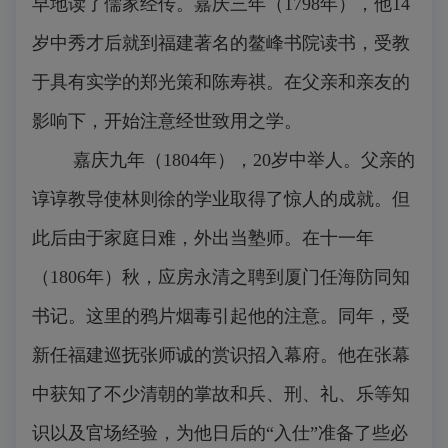
早地读了儒家经传。嘉庆三年（1798年），他14
岁中秀才后就到福建著名的鳌峰书院读书，受教
于具有实学的郑光策和陈寿祺。在父亲和亲友的
影响下，开始注意经世致用之学。
嘉庆九年（1804年），20岁中举人。父亲的
谆谆教导使林则徐的学业取得了惊人的成就。但
此后由于家庭日难，外出当塾师。在十一年
（1806年）秋，应房永清之聘到厦门任海防同知
书记。这里的鸦片烟毒引起他的注意。同年，受
新任福建巡抚张师诚的赏识招入幕府。他在张幕
中获知了不少清朝的掌故和兵、刑、礼、乐等知
识以及官场经验，为他日后的“入仕”准备了些必