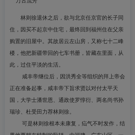
万古流芳
林则徐退休之后，欲与北京任京官的长子同
住，因买不起京中住宅，最终回到福州住在父亲
购置的旧屋中。其故居云左山房，又称七十二峰
楼，他把新疆带回的七车书册，皆藏在里面，从
此，过住平淡的生活。
咸丰帝继位后，因洪秀全等组织的拜上帝会
正在准备起事，咸丰帝下旨求贤以对付太平天
国，大学士潘世恩、通政使罗惇衍、两名尚书孙
瑞珍、杜受田力荐林则徐。
可是林则徐根本未康复，疝气不时发作，结