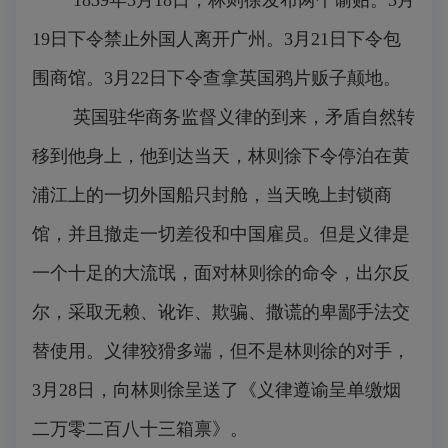
1839年3月18日，林则徐发布两个谕贴。3月
19日下令禁止外国人离开广州。3月21日下令包
围商馆。3月22日下令查拿英国鸦片贩子颠地。
英国驻华商务监督义律的到来，矛盾自然转
移到他身上，他到达当天，林则徐下令停泊在黄
浦江上的一切外国船只封舱，当天晚上封锁商
馆，并且撤走一切差役和中国雇员。但是义律是
一个十足的大流氓，面对林则徐的命令，出尔反
尔，采取无赖、讹诈、欺骗、撒谎的卑鄙手法交
替使用。义律狡猾多端，但不是林则徐的对手，
3月28日，向林则徐呈送了《义律遵谕呈单缴烟
二万零二百八十三箱禀》。