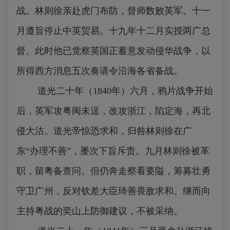
战。林则徐亲赴虎门布防，督师数败英军。十一
月遵旨停止中英贸易。十九年十二月实授两广总
督。此时他已觉察英国正蓄意发动侵华战争，以
所得西方消息五次奏请令沿海各省备战。
道光二十年（1840年）六月，鸦片战争开始
后，英军攻粤闽未逞，改攻浙江，陷定海，再北
侵大沽。道光帝惊恐求和，归咎林则徐在广
东“办理不善”，屡次下旨斥责。九月林则徐被革
职，留粤备查问。但仍奔走察看要隘，筹募壮勇
守卫广州，反对钦差大臣琦善畏敌求和。继而向
主持粤战的奕山上防御建议，不被采纳。