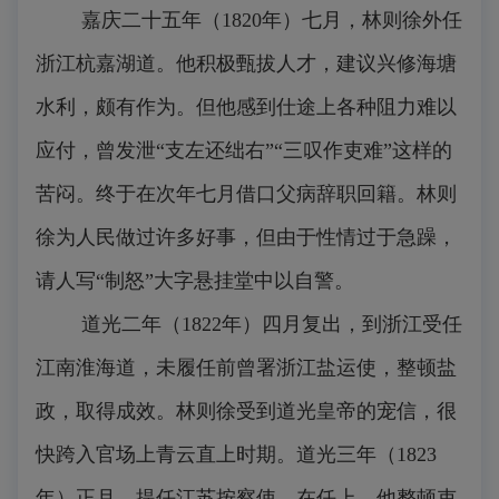
嘉庆二十五年（1820年）七月，林则徐外任
浙江杭嘉湖道。他积极甄拔人才，建议兴修海塘
水利，颇有作为。但他感到仕途上各种阻力难以
应付，曾发泄“支左还绌右”“三叹作吏难”这样的
苦闷。终于在次年七月借口父病辞职回籍。林则
徐为人民做过许多好事，但由于性情过于急躁，
请人写“制怒”大字悬挂堂中以自警。
道光二年（1822年）四月复出，到浙江受任
江南淮海道，未履任前曾署浙江盐运使，整顿盐
政，取得成效。林则徐受到道光皇帝的宠信，很
快跨入官场上青云直上时期。道光三年（1823
年）正月，提任江苏按察使。在任上，他整顿吏