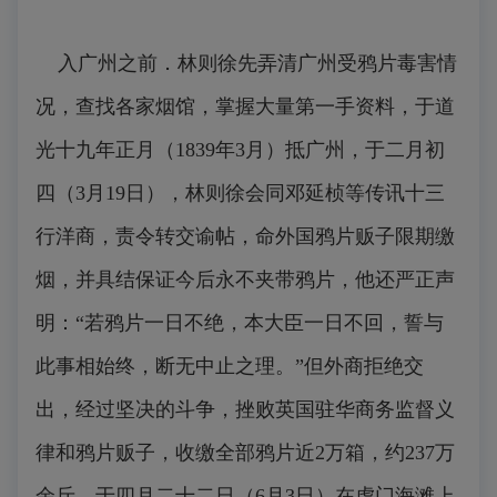
入广州之前．林则徐先弄清广州受鸦片毒害情
况，查找各家烟馆，掌握大量第一手资料，于道
光十九年正月（1839年3月）抵广州，于二月初
四（3月19日），林则徐会同邓延桢等传讯十三
行洋商，责令转交谕帖，命外国鸦片贩子限期缴
烟，并具结保证今后永不夹带鸦片，他还严正声
明：“若鸦片一日不绝，本大臣一日不回，誓与
此事相始终，断无中止之理。”但外商拒绝交
出，经过坚决的斗争，挫败英国驻华商务监督义
律和鸦片贩子，收缴全部鸦片近2万箱，约237万
余斤。于四月二十二日（6月3日）在虎门海滩上