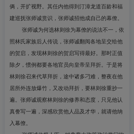
俩，开扩视野。其任内他得到汀漳龙道百龄和福
建巡抚张师诚赏识，张师诚招他成自己的幕僚。
张师诚为何选林则徐为幕僚的说法不一，依
照林氏家族后人传说，张师诚翻阅各地呈交给他
的贺启，发现林则徐的贺启写得最好。那时正值
除夕，惯例都要各地官员向皇帝呈拜折。于是将
林则徐召来代草拜折，途中诸多刁难，整夜在他
居所外连放爆竹，又改动拜折，要林则徐重抄一
遍。张师诚观察林则徐的修养和态度，只见他认
真誊写一遍，深感欣赏他人品及才华，就请他纳
入幕僚。