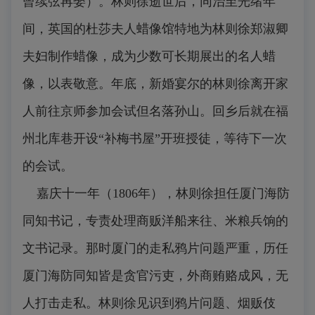
曾续弦再娶）。林则徐逝世后，同治至光绪年
间，英国的杜莎夫人蜡像馆特地为林则徐郑淑卿
夫妇制作蜡像，成为少数可长期展出的名人蜡
像，以表敬意。年底，新婚宴尔的林则徐离开家
人前往京师参加会试但名落孙山。回乡后就在福
州北库巷开设“补梅书屋”开班授徒，等待下一次
的会试。
嘉庆十一年（1806年），林则徐担任厦门海防
同知书记，专责处理商贩洋船来往、米粮兵饷的
文书记录。那时厦门的走私鸦片问题严重，历任
厦门海防同知皆是贪官污吏，外商贿赂成风，无
人打击走私。林则徐见识到鸦片问题、烟贩伎