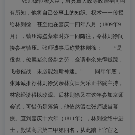
张师诚位极人臣，对典章大政等政治学问均
有所知，他将自己公事上的知织、权术一一传授
给林则徐，甚至他在嘉庆十四年八月（1809年9
月），镇压海盗蔡牵时亦一同随往，令林则徐间
接参与镇压。张师诚事后称赞林则徐： “是
役也，僚属睹余督剿之劳，佥谓非余先得贼踪，
飞檄催战，未必能如斯神速。” 同年年底，
张师诚推荐林则徐父亲林宾日为乐正书院主持，
林家经济得以改观。后林则徐又在这年参加京师
会试，可惜仍是落第，他依然留在张师诚当幕
僚。直到嘉庆十六年（1811年），林则徐终中进
士，殿试高居第二甲第四名，从此踏上官宦之