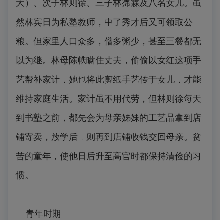
夭）、次子林则徐、三子林霈霖及八名女儿。虽
然林宾日为私塾教师，中了秀才后又可领取公
粮。但家里人口众多，僧多粥少，甚至三餐都无
以为继。林母陈帙瞒住丈夫，偷偷以女红这项手
艺帮补家计，她也将此剪纸手艺传于女儿，才能
维持家庭生活。家计虽不用代劳，但林则徐每天
到书塾之前，都先会为母亲姊妹的工艺品拿到店
铺寄卖，放学后，则再到店铺收钱交回母亲。贫
苦的童年，使他日后升至高官时都保持清俭的习
惯。
青年时期