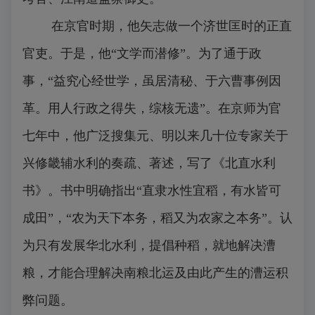
在京官时期，他矢志做一个济世匡时的正直
官吏。于是，他“文学而潜修”。为了通于政
事，“益究心经世学，虽居清秘、于六曹事例因
革。用人行政之得失，综核无遗”。在京师为官
七年中，他广泛搜集元、明以来几十位专家关于
兴修畿辅水利的奏疏、著述，写了《北直水利
书》。书中明确指出“直隶水性宜稻，有水皆可
成田”，“农为天下本务，稻又为农家之本务”。认
为只有发展华北水利，提倡种稻，就地解决漕
粮，才能合理解决南粮北运及由此产生的漕运积
弊问题。