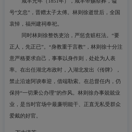
咸丰元年（1851年），咸丰帝赐祭葬，谥
号“文忠”，晋赠太子太傅。林则徐逝世后，全国
哀悼，福州建祠奉祀。
同时林则徐整饬吏治，严惩贪赃枉法。“要
正人，先正已”。“身教重于言教”，林则徐十分注
意严格要求自己，事事以身作则，处处为人表
率。在出任湖北布政时，入湖北发出《传牌》，
禁止沿途阿谀奉迎，借端勒索。在总督任内，仍
保持“一切秉公办理”的作风。林则徐办事兢兢业
业，是当时官场中最廉明能干、正直无私受群众
爱戴的好官。