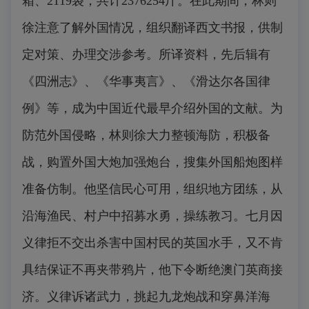
箱、2119袋，共计2376254斤。在此期间，林则
徐注意了解外国情况，组织翻译西文书报，供制
定对策、办理交涉参考。所译资料，先后辑有
《四洲志》、《华事夷言》、《滑达尔各国律
例》等，成为中国近代最早介绍外国的文献。为
防范外国侵略，林则徐大力整顿海防，积极备
战，购置外国大炮加强炮台，搜集外国船炮图样
准备仿制。他坚信民心可用，组织地方团练，从
沿海渔民、村户中招募水勇，操练教习。七月因
义律拒不交出杀害中国村民的英国水手，又不肯
具结保证不再夹带鸦片，他下令断绝澳门英商接
济。义律诉诸武力，挑起九龙炮战和穿鼻洋海