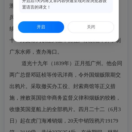
开启后5天内将文章内容快速呈现对应浏览器设
泄泄视之，是使数十年后中原几无可以御敌之
置语言的译文！
兵，且无可以充饷之银。”九月应召进京，在连
开启
关闭
续八次召见中，力陈禁烟的重要性和禁烟方略。
十一月受命为钦差大臣，前往广东禁烟，并节制
广东水师，查办海口。
道光十九年（1839年）正月抵广州。他会同
两广总督邓廷桢等传讯洋商，令外国烟贩限期交
出鸦片。采取撤买办工役、封索商馆等正义措
施，挫败英国驻华商务监督义律和烟贩的狡赖，
收缴英国趸船上的全部鸦片。四月二十二（6月3
日）起在虎门海滩销烟，20天中销毁鸦片19179