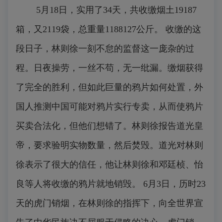
5月18日，实用了34天，共收缴烟土19187
箱，又2119袋，总重量1188127公斤。 收缴的这
段日子，林则徐一刻不怠的监督这一庞杂的过
程。日夜操劳，一丝不苟，无一纰漏。缴烟获得
了完全的胜利，但如此巨量的鸦片如何处置，外
国人推测中国可能对鸦片实行专卖，从而使鸦片
买卖合法化，但他们想错了。林则徐报告道光皇
帝，要求验明实物数量，然后焚毁。道光对林则
徐表示了很大的信任，他让林则徐和邓廷桢、怡
良等人将收缴的鸦片就地销毁。 6月3日，历时23
天的虎门销烟，在林则徐的指挥下，向全世界宣