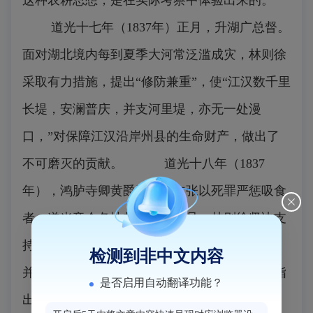
这种农耕思想，是在实际考察中体验出来的。
道光十七年（1837年）正月，升湖广总督。
面对湖北境内每到夏季大河常泛滥成灾，林则徐
采取有力措施，提出“修防兼重”，使“江汉数千里
长堤，安澜普庆，并支河里堤，亦无一处漫
口，”对保障江汉沿岸州县的生命财产，做出了
不可磨灭的贡献。 道光十八年（1837
年），鸿胪寺卿黄爵滋上疏主张以死罪严惩吸食
者，道光帝令各地督抚各抒己见。林则徐坚决支
持黄爵滋的严禁主张，提出六条具体禁烟方案，
检测到非中文内容
并率先在湖广实施，成绩卓著。八月，他上奏指
是否启用自动翻译功能？
出，历年禁烟失败在于不能严禁。警告：“若犹