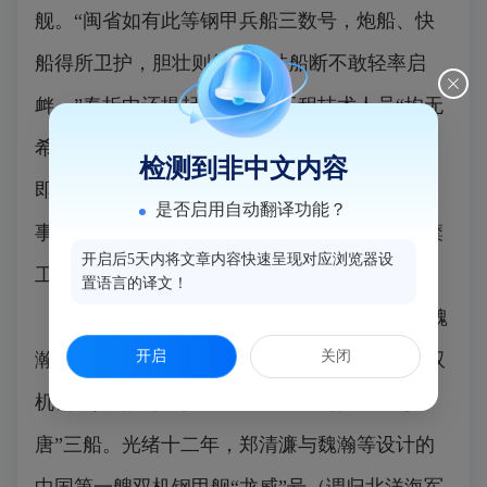
舰。“闽省如有此等钢甲兵船三数号，炮船、快
船得所卫护，胆壮则气扬，法船断不敢轻率启
衅。”奏折中还提起郑清濂等工程技术人员“均无
希图名利之心，只以马江死事诸人，非其亲故，
检测到非中文内容
即属乡邻，以报仇雪愤之心，寄于监作考工之
是否启用自动翻译功能？
事，成效必有可观。”并向朝廷表示：“如果虚糜
开启后5天内将文章内容快速呈现对应浏览器设
工费，甘与该学生等一同科罪。”
置语言的译文！
这份奏折终于获得了清廷的批准，郑清濂与魏
开启
关闭
瀚、吴德章被委任监造船身，效仿法国创造的双
机钢甲兵船“柯袭德士迪克”、“士飞礼”、“则
唐”三船。光绪十二年，郑清濂与魏瀚等设计的
中国第一艘双机钢甲舰“龙威”号（调归北洋海军