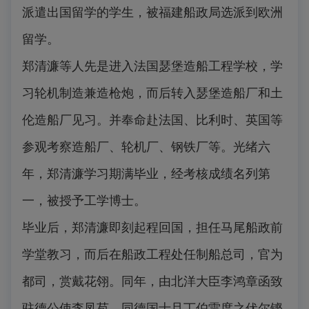
派遣出国留学的学生，被福建船政局选派到欧洲
留学。
郑清濂等人先是进入法国瑟堡造船工程学校，学
习轮机制造兼造枪炮，而后转入瑟堡造船厂和土
伦造船厂见习。并奉命赴法国、比利时、英国等
参观考察造船厂、轮机厂、钢铁厂等。光绪六
年，郑清濂学习期满毕业，经考核成绩名列第
一，被授予工学博士。
毕业后，郑清濂即刻起程回国，担任马尾船政前
学堂教习，而后在船政工程处任制船总司，官为
都司，赏戴花翎。同年，由北洋大臣李鸿章函致
驻德公使李凤苞，同德国士旦丁伯雷度之伏尔铿