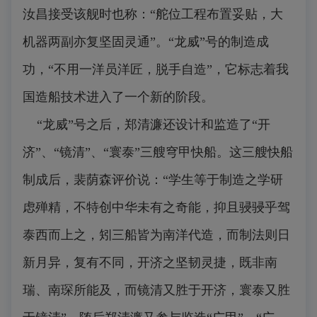
汝昌接受该舰时也称：“舵位工程布置妥贴，大
机器两副亦复坚固灵通”。“龙威”号的制造成
功，“不用一洋员洋匠，脱手自造”，它标志着我
国造船技术进入了一个新的阶段。
“龙威”号之后，郑清濂还设计和监造了“开
济”、“镜清”、“寰泰”三艘穹甲快船。这三艘快船
制成后，裴荫森评价说：“学生等于制造之学研
虑殚精，不特创中华未有之奇能，抑且骎骎乎驾
泰西而上之，矧三船皆为南洋代造，而制法则日
新月异，复有不同，开济之坚韧灵捷，既非南
瑞、南琛所能及，而镜清又胜于开济，寰泰又胜