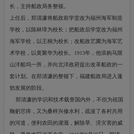
长，主持船政局务整顿。
上任后，郑清濂将船政前学堂改为福州海军制造
学校，以陈林璋为校长；把船政后学堂改为福州
海军学校，以王桐为校长；改船政艺圃为海军艺
术学校，以黄聚华为校长。1913年，他添购马限
山洋船坞一所，并向北洋政府提出改革船政的一
套计划。在郑清濂的整顿下，福建船政局进入蓬
勃发展的阶段。
郑清濂的学识和技术载誉国内外，不但为祖国
鞠躬尽瘁，又为桑梓兴修水利，疏浚了各村共用
的河道，便利农田的灌溉，解除旱、涝灾害的威