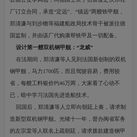
厂订立合同，承造“定远”、“镇远”两艘铁甲舰，
郑清濂与刘步蟾等福建船政局技术骨干被派往德
国监制，并由该厂代购康帮铁甲及一切配备。
设计第一艘双机钢甲舰：“龙威”
在法期间，郑清濂等人见到法国新创制的双机
钢甲舰，马力1700匹，而且驾驶容易，费用较
省，每艘工料银价约46万两，大家看了心动不
已，暗中学习法国先进造船技术。
回国后，郑清濂等人立即向朝廷上奏，请求制
造新型双机钢甲舰。光绪十一年，督办闽省军务
的左宗棠等人联名上疏朝廷，请求拨款建造钢甲