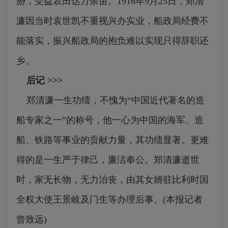
胁，受益农田达万余亩。1916年9月25日，郑清
濂因当时袁世凯不重视兴办实业，船政局经费不
能落实，振兴船政局的抱负难以实现只得辞职还
乡。
后记 >>>
郑清濂一生功绩，不愧为“中国近代著名的造
船专家之一”的称号，他一心为中国的海军、造
船、铁路等事业的贡献力量，其功绩显著。更难
得的是一生严于律己，廉洁奉公。郑清濂逝世
时，家无长物，无力治丧，由其女婿驻比利时国
全权大使王景岐及门生等办理后事。
(本报记者
曾致远)