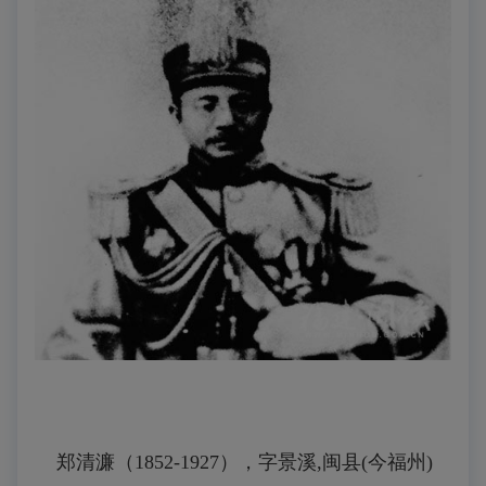
郑清濂（1852-1927），字景溪,闽县(今福州)