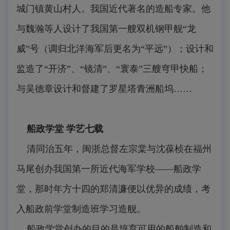
城门镇黄山村人。我国近代著名的造船专家。他
与魏瀚等人设计了我国第一艘双机钢甲舰“龙
威”号（调归北洋海军后更名为“平远”）；设计和
监造了“开济”、“镜清”、“寰泰”三艘穹甲快船；
与吴德章设计和督建了罗星塔青洲船坞……
船政学堂 学艺七载
清同治五年，闽浙总督左宗棠与沈葆桢在福州
马尾创办我国第一所近代海军学校——船政学
堂，那时年方十四的郑清濂便以优异的成绩，考
入船政前学堂制造班学习造舰。
船政学堂创办的目的是培育可用的船舶制造和