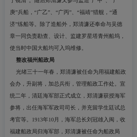
于镜清”。随后郑清濂又参与监造“广甲”、“广
庚”兵船，“广乙”、“广丙”、“福靖”猎舰，“通
济”练船等。除了造船外，郑清濂还奉命与吴德
章一同负责勘查、设计、监建罗星塔青州船坞，
使当时中国大船均可入坞维修。
整改福州船政局
光绪三十一年春，郑清濂被任命为用福建船政
会办，升副将，加总兵衔，管理船政工作处。宣
统二年，清廷海军部正式成立，郑清濂获授海军
参将，出任海军军政司司长，并充留学生廷试总
考官等。1913年10月，海军总长刘冠雄入闽，收
福建船政局归海军部，郑清濂被任命为船政局