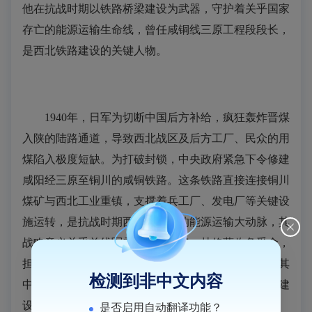
他在抗战时期以铁路桥梁建设为武器，守护着关乎国家
存亡的能源运输生命线，曾任咸铜线三原工程段段长，
是西北铁路建设的关键人物。
1940年，日军为切断中国后方补给，疯狂轰炸晋煤
入陕的陆路通道，导致西北战区及后方工厂、民众的用
煤陷入极度短缺。为打破封锁，中央政府紧急下令修建
咸阳经三原至铜川的咸铜铁路。这条铁路直接连接铜川
煤矿与西北工业重镇，支撑着兵工厂、发电厂等关键设
施运转，是抗战时期西北最重要的能源运输大动脉，其
战略意义关乎前线军需与后方稳定。林修藩临危受命，
担任三原工程段段长，负责全长45公里的路段施工，其
检测到非中文内容
中最艰巨的任务是跨越石川河和清水河的两座桥梁建
设。
是否启用自动翻译功能？