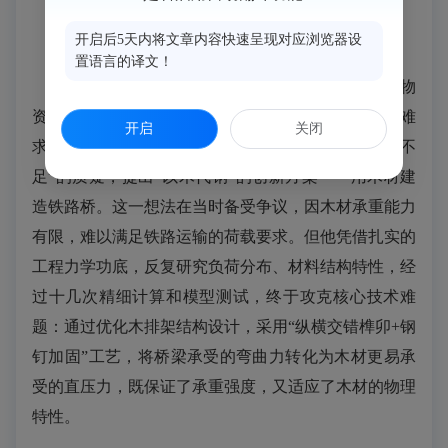
开启后5天内将文章内容快速呈现对应浏览器设
置语言的译文！
当时正值抗战艰难时期，国内钢铁、水泥等战略物
资极度匮乏，架桥所需的钢梁和高标号水泥更是千金难
开启
关闭
求。面对“无钢可用”的困境，林修藩力排“木材承重不
足”的质疑，提出“以木代钢”的创新方案——用木材建
造铁路桥。这一想法在当时备受争议，因木材承重能力
有限，难以满足铁路运输的荷载要求。但他凭借扎实的
工程力学功底，反复研究负荷分布、材料结构特性，经
过十几次精细计算和模型测试，终于攻克核心技术难
题：通过优化木排架结构设计，采用“纵横交错榫卯+钢
钉加固”工艺，将桥梁承受的弯曲力转化为木材更易承
受的直压力，既保证了承重强度，又适应了木材的物理
特性。