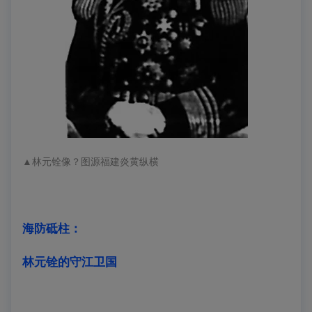
▲
林元铨像
？图源
福建炎黄纵横
海防砥柱：
林元铨的守江卫国