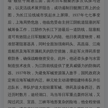
瑞”舰驻守南通江面，面对日军舰艇的多次试探与进
攻，以灵活战术展开阻击，成功遏制日舰溯江而上的企
图，为长江沿线城市筑起水上屏障。1937年七七事变
后，上海局势危急，他临危受命主持江阴航道阻塞的军
械筹备工作，江阴作为长江下游最后一道防线，阻塞航
道可有效阻止日军舰艇深入内陆。他日夜调度物资，精
准部署阻塞器具，同时全面加强南码头、高昌庙、江南
造船所及海军所属机关的防空措施，亲赴军火弹药库督
察防务，确保战略物资安全。此外，他还牵头参与水雷
制造技术改良，为江防前线提供了更具威慑力的防御武
器。1937年秋，为避免军械资源落入敌手，国民政府决
定将沿海军械所内迁。林元铨主动请缨组建特务队并任
总队长，率队护送大批轻重军械、弹药及设备西迁。西
迁历时数月，途经湖口、马当等日军重点轰炸区域，又
闯过武汉、宜昌、三峡等地形复杂的险地，他全程坐镇