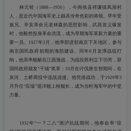
林元铨（1888—1950），今闽侯县祥谦镇凤港村
人，是近代中国海军史上颇具传奇色彩的将领。早年受
族兄、辛亥革命元老林森的思想影响，武昌首义爆发
时，他毅然投身革命洪流，成为早期海军革新力量的重
要一员。1927年3月，他率部进驻南京下关地区，参与
南京国民政府初期的海防建设。同年8月龙潭战役打
响，他亲率舰艇在江面激战，为战役胜利立下功劳，获
国民政府颁发“干城”奖章；10月在讨伐唐生智期间，在
灰河、土桥两役中连战连捷。他凭借战功，于1929年3
月升任“应瑞”巡洋舰上校舰长，成为当时海军中的中坚
力量。
？
1932年“一
二八”淞沪抗战期间，他奉命率“应