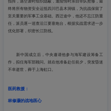
指挥，遇空袭时组织隐蔽，逢险情时亲自带队抢修，最
终将所有物资安全运抵四川巴县木洞镇，为抗战保留了
至关重要的军事工业基础。西迁途中，他还不忘江防重
任，派员逐一巡查沿江要塞炮台，根据实战需求进一步
优化部署，织密长江防线。
新中国成立后，中央邀请他参与海军建设筹备工
作，拟任海军部顾问。就在他准备赴任前夕，突发昏迷
不幸逝世，葬于上海虹口。
医药救援：
林修灏的战地医心