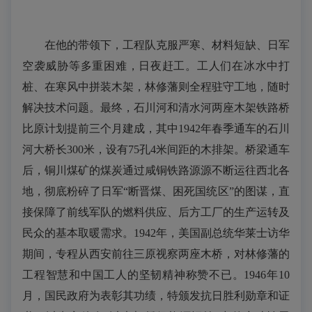
在他的带领下，工程队克服严寒、材料短缺、日军
空袭威胁等多重困难，日夜赶工。工人们在冰水中打
桩、在寒风中拼装木架，林修藩则全程驻守工地，随时
解决技术问题。最终，石川河和清水河两座木架铁路桥
比原计划提前三个月建成，其中1942年春季通车的石川
河大桥长300米，设有75孔4米间距的木排架。桥梁通车
后，铜川煤矿的煤炭通过咸铜铁路源源不断运往西北各
地，彻底粉碎了日军“断晋煤、困死国统区”的图谋，直
接保障了前线军队的燃料供应、后方工厂的生产运转及
民众的基本取暖需求。1942年，美国副总统华莱士访华
期间，专程从西安前往三原视察两座木桥，对林修藩的
工程智慧和中国工人的坚韧精神称赞不已。1946年10
月，国民政府为表彰其功绩，特颁发抗日胜利勋章和证