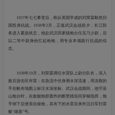
1937年七七事变后，刚从英国学成的刘荣霖毅然归
国投身抗战。1938年2月，正值武汉会战前夕，长江防
务进入紧急状态，他赴武汉田家镇炮台任见习少尉，后
以二等中尉身份扛起枪炮，用专业本领践行抗战的信
念。
1938年10月，刘荣霖调任水雷队上尉分队长，深入
敌后游击区布雷：在急流中伏身测水深流速，用冻裂的
手在帆布地图上标注水深坐标。武汉会战期间，他守巫
山炮台时，在敌舰炮群轰炸的断壁残垣间穿梭指挥，炮
手倒下后便亲自操炮，其布下的水雷后来炸沉日军扫雷
艇“雄基”号。