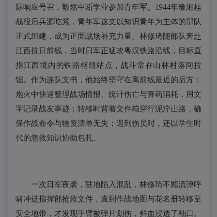
际响应号召，毅然中断学业参加青年军。1944年豫湘桂
战役后兵源吃紧，青年军这支以知识青年为主体的部队
正式组建，成为正面战场补充力量。林修琦随部队奔赴
江西抗日前线，当时日军正猛攻粤汉铁路沿线，目标直
指江西境内的铁路枢纽站点，战斗常在山林村落间拉
锯。作为连队文书，他始终坚守在离前线最近的后方：
炮火中快速整理战场情报、统计伤亡与弹药消耗，用文
字记录战友事迹；转移时背着文件箱穿行泥泞山路，确
保作战命令与物资清单无失；遇到伤员时，还以学生时
代的急救知识协助包扎。
一次日军夜袭，驻地陷入混乱，林修琦不顾流弹呼
啸冲进指挥部抢救文件，直到作战地图与花名册转移至
安全地带，才发现手臂被弹片划伤，鲜血浸透了袖口。