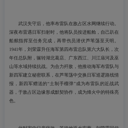
武汉失守后，他率布雷队在敌占区水网继续行动。
深夜布雷遇日军扫射时，他将队员按进船舱，自己趴在
船舷指挥至任务完成，再带伤员潜伏芦苇荡至天明。
1941年，刘荣霖升任海军第四布雷总队第六大队长，次
年任总队附，辗转湖北葛店、广东西江、川江庙河及巫
山等水域持续抗战。为合力歼敌，他推动海军布雷队与
新四军建立秘密联系，在芦苇荡中交换日军巡逻路线情
报，新四军赠送的“土制手榴弹”成为布雷队的近战武
器，于敌占区边缘形成默契协作，成为烽火中的特殊亮
色。