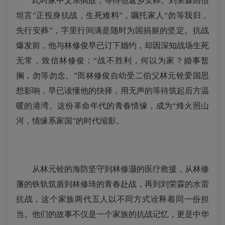
此时家中父亲病故，等待他返乡安葬。刘荣霖回信
坦言“正投身抗战，生死难料”，嘱托家人“勿等我归，
先行安葬”，字里行间满是随时为国捐躯的坚定。抗战
爆发前，他与林修俊早已订下婚约，却因深知战场生死
无常，致信林修俊：“战不胜利，何以为家？婚事暂
搁，勿等勿念。”而林修俊自幼受二伯父林元铨爱国思
想影响，早已读懂他的抉择，用无声的等待筑起后方温
暖的港湾。这份革命年代的青春情缘，成为“烽火照山
河，情缘系家国”的时代缩影。
从林元铨的海防坚守到林修灏的医疗救援，从林修
藩的铁轨筑盾到林修琦的青春赴战，再到刘荣霖的水雷
抗战，这个家族两代五人以不同方式诠释着同一份担
当。他们的故事不仅是一个家族的抗战记忆，更是中华