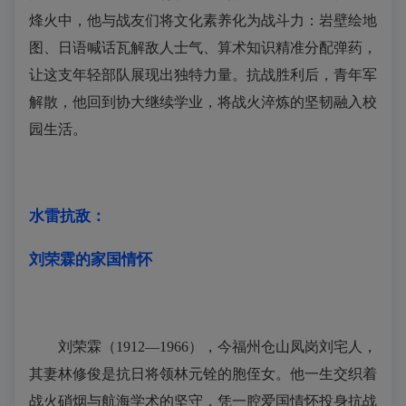
烽火中，他与战友们将文化素养化为战斗力：岩壁绘地
图、日语喊话瓦解敌人士气、算术知识精准分配弹药，
让这支年轻部队展现出独特力量。抗战胜利后，青年军
解散，他回到协大继续学业，将战火淬炼的坚韧融入校
园生活。
水雷抗敌：
刘荣霖的家国情怀
刘荣霖（1912—1966），今福州仓山凤岗刘宅人，
其妻林修俊是抗日将领林元铨的胞侄女。他一生交织着
战火硝烟与航海学术的坚守，凭一腔爱国情怀投身抗战