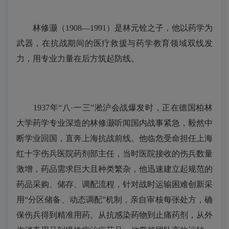
林修灏（1908—1991）是林元铨之子，他以药学为
武器，在抗战期间的医疗救援与药学教育领域双线发
力，用专业力量在后方筑起防线。
1937年“八·一三”淞沪会战爆发时，正在德国柏林
大学药学专业深造的林修灏听闻国内战事紧急，毅然中
断学业回国，直奔上海抗战前线。他临危受命担任上海
红十字伤兵医院药剂部主任，当时医院接收的伤兵数量
激增，药品需求巨大且种类繁杂，他迅速建立起规范的
药品采购、储存、调配流程，针对战时运输困难创新采
用“分区储备、动态调配”机制，亲自审核每张处方，确
保伤兵得到精准用药。从抗感染药物到止痛药剂，从外