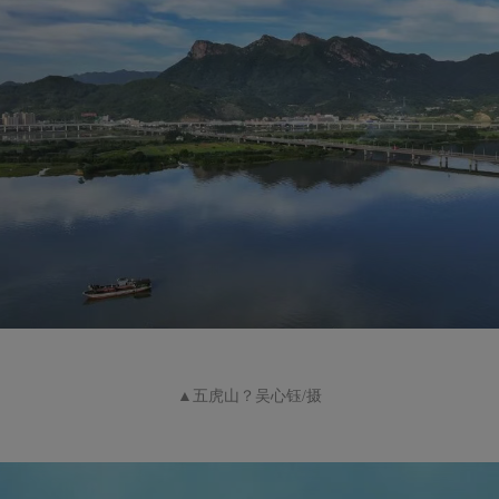
▲五虎山？吴心钰/摄