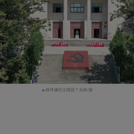
▲林祥谦烈士陵园？吴林/摄