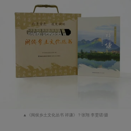
▲
《
闽侯乡土文化丛书 祥谦
》
？张翔 李雯珺/摄