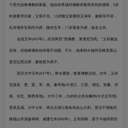
个世代信奉佛教的家庭。他自幼养成对佛教崇敬而亲切的感情，
9
岁
时就要求出家，父母不允。
12
岁随父游莆田玉涧寺，遂留寺不回，
礼寺僧庆玄和尚为师，随侍五年，
17
岁落发为僧，改名义存。
会昌五年
(845
年
)
，武宗降旨
“
毁佛教，复僧尼为民。
”
义存被迫
还俗，但他奉佛的信仰毫不动摇。不久，他来到今福州北峰芙蓉山
晋见弘照法师，被收留为弟子。
宣宗大中元年
(847
年
)
，禁令废除，恢复佛教活动。次年，义存
北游吴、楚、梁、宋、燕、秦等地
(
今浙江、江苏、湖北、安徽、河
南、河北、陕西等地
)
。大中三年，
28
岁的义存在幽州
(
今北京市境
)
受具足戒。大中七年，再次出游江南各地名山大刹，受法于湖南武
陵德山寺清鉴禅师。咸通七年
(866
年
)
，义存回闽，居于今福州郊区