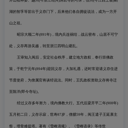
开山祖神晏、越州
(
今浙江绍兴
)
洞岩寺的可休，信州
(
今江西上饶
)
鹅
湖的智孚等皆出于义存门下，后来他们各自拥徒说法，成为一方开
山之祖。
昭宗大顺二年
(891
年
)
，境内兵连祸结，战云密布，山居不可宁
处，义存再游吴越，转至浙江四明山避乱。
王审知入闽后，安定社会秩序，建立地方政权，奉行崇佛政
策，于乾宁元年
(894
年
)
迎回义存，大加礼遇，还时常迎请义存住进
节度使府，为僚属官将谈经说法。同时，王氏政权资助义存将寺迁
至陈洋
(
即今寺址
)
。
经过义存多年努力，境内佛教大行。五代后梁开平二年
(908
年
)
五月初二日，义存示寂，世寿
87
岁，僧腊
59
年，闽王遣子王延禀主
祭，埋骨难提塔。著有《雪峰清规》、《雪峰语录》等传世