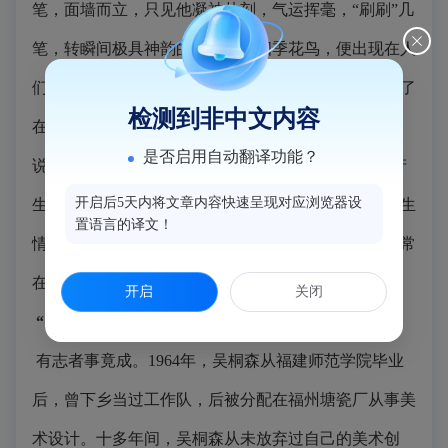
笔，面墙而立，只见他凝神片刻，气运挥毫，“刷刷”几
笔，转瞬间极具神韵的四条屏的四季花鸟，便出现在人
们面前，触手可得。其作画的潇洒大气之状深深震撼了
检测到非中文内容
在场所有师生。回想起大学的恩师，吴桐森感慨地
是否启用自动翻译功能？
说，“宋省予老师平和为人洒脱作画令人折服，对我产
开启后5天内将文章内容快速呈现对应浏览器设
生了重大影响，我和几个同学都与他结成了深厚的师生
置语言的译文！
情谊，除了跟随老师去郊外写生、品画赏画外，还经常
在老师的小屋内，饮酒吟诗品茗。”
开启
关闭
“白纸”画“花” 勤学画
有志者事竟成。1964年，吴桐森从福建师范学院毕业
后，曾下乡当过工作队，后被分配在福州塘瓷厂从事美
术设计。十多年间，吴桐森从未放弃过自己的美术创