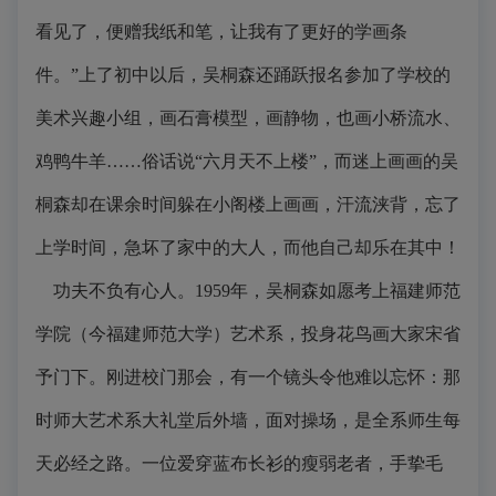
看见了，便赠我纸和笔，让我有了更好的学画条
件。”上了初中以后，吴桐森还踊跃报名参加了学校的
美术兴趣小组，画石膏模型，画静物，也画小桥流水、
鸡鸭牛羊……俗话说“六月天不上楼”，而迷上画画的吴
桐森却在课余时间躲在小阁楼上画画，汗流浃背，忘了
上学时间，急坏了家中的大人，而他自己却乐在其中！
功夫不负有心人。1959年，吴桐森如愿考上福建师范
学院（今福建师范大学）艺术系，投身花鸟画大家宋省
予门下。刚进校门那会，有一个镜头令他难以忘怀：那
时师大艺术系大礼堂后外墙，面对操场，是全系师生每
天必经之路。一位爱穿蓝布长衫的瘦弱老者，手挚毛