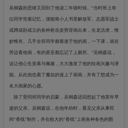
吴桐森的思绪又回到了他读二年级时候。“当时班上有
位同学凭着记忆，便能将小人书里解放军、志愿军战士
或蹲或卧或立的各种射击姿势背画出来，生龙活虎，惟
妙惟肖。几乎全班同学都着迷于他的画，一下课，就在
旁边看他画，有的甚至都忘记了上厕所。”吴桐森说，
这让他心生羡慕与佩服，大大激发了他的绘画兴趣与潜
能。从此他也着了魔似的迷上了画画，并有了想成为一
名大画家的心愿。
除了受同班同学的启蒙，吴桐森还回想起了他英年早
逝的父亲。吴桐森说，在他年幼时，看见父亲从事民
间“香线”制作，并在粗大的“香线”上画各种各色的图