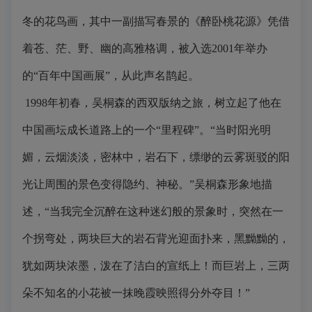
冬的花鸟画，其中一副描写春景的《醉卧桃花源》凭借
着苍、茫、野、幽的高雅格调，被入选2001年举办
的“百年中国画展”，从此声名鹊起。
1998年初春，吴桐森的西双版纳之旅，树立起了他在
中国画坛成长道路上的一个“里程碑”。“当时阳光明
媚，云烟淡淡，密林中，岩石下，缥缈的云雾斑驳的阳
光让周围的景色变得隐约、神秘。”吴桐森形象地描
述，“当我完全沉醉在这种迷幻般的景象时，突然在一
个拐弯处，两块巨大的岩石背光迎面扑来，黑黝黝的，
犹如两块浓墨，泼在了洁白的宣纸上！而巨岩上，三两
朵不知名的小花被一抹晚霞映照得分外夺目！”