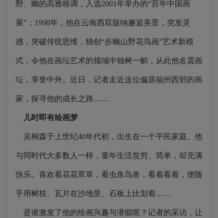
野、幽的高雅格调，入选2001年举办的“百年中国画
展”；1998年，他在云南西双版纳邂逅美景，突发灵
感，突破传统思维，独创“步幽山野花鸟画”艺术新模
式，令他在画坛艺术的领域中独树一帜，从此他名震画
坛，享誉中外。近日，记者走近这位偏居福州西郊的画
家，探寻他的成长之路……
儿时即有绘画梦
吴桐森于上世纪40年代初，出生在一个平民家庭。他
与同时代大多数人一样，童年生活贫穷、简单，却充满
快乐。喜欢看花花草草，看虫鱼鸟兽，看着看着，便随
手用树枝、瓦片在沙地里、石板上比划着……
是谁激发了他的绘画兴趣与潜能呢？记者的采访，让