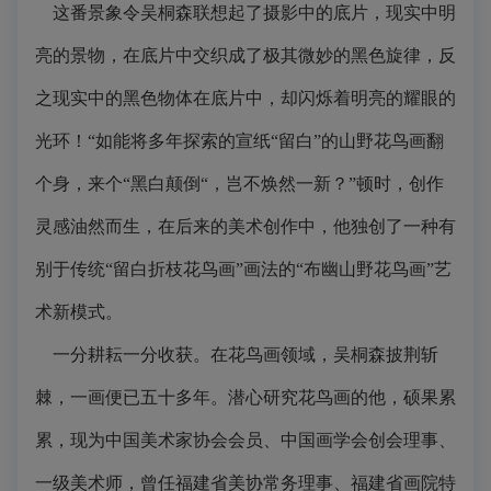
这番景象令吴桐森联想起了摄影中的底片，现实中明
亮的景物，在底片中交织成了极其微妙的黑色旋律，反
之现实中的黑色物体在底片中，却闪烁着明亮的耀眼的
光环！“如能将多年探索的宣纸“留白”的山野花鸟画翻
个身，来个“黑白颠倒“，岂不焕然一新？”顿时，创作
灵感油然而生，在后来的美术创作中，他独创了一种有
别于传统“留白折枝花鸟画”画法的“布幽山野花鸟画”艺
术新模式。
一分耕耘一分收获。在花鸟画领域，吴桐森披荆斩
棘，一画便已五十多年。潜心研究花鸟画的他，硕果累
累，现为中国美术家协会会员、中国画学会创会理事、
一级美术师，曾任福建省美协常务理事、福建省画院特