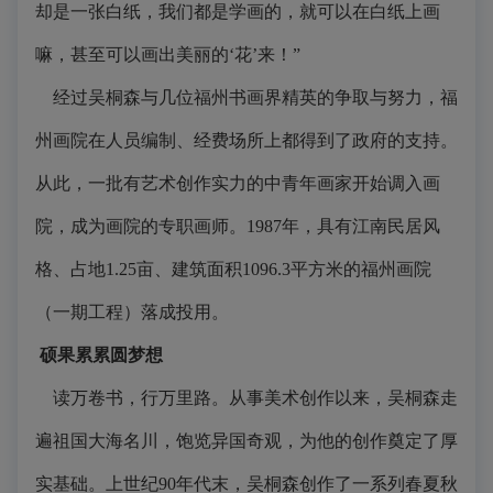
却是一张白纸，我们都是学画的，就可以在白纸上画
嘛，甚至可以画出美丽的‘花’来！”
经过吴桐森与几位福州书画界精英的争取与努力，福
州画院在人员编制、经费场所上都得到了政府的支持。
从此，一批有艺术创作实力的中青年画家开始调入画
院，成为画院的专职画师。1987年，具有江南民居风
格、占地1.25亩、建筑面积1096.3平方米的福州画院
（一期工程）落成投用。
硕果累累圆梦想
读万卷书，行万里路。从事美术创作以来，吴桐森走
遍祖国大海名川，饱览异国奇观，为他的创作奠定了厚
实基础。上世纪90年代末，吴桐森创作了一系列春夏秋