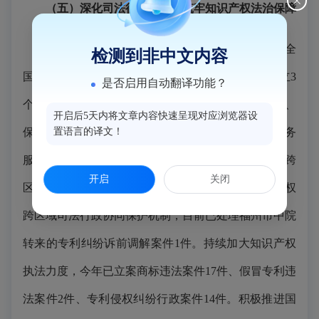
（
五
）
深化司法行政
协同
，
筑牢知识产权法治保障
加强专利挖掘和布局，组织24家企业开展2025年全
检测到非中文内容
国专利调查工作。健全知识产权公共服务体系，成立3
是否启用自动翻译功能？
个商标品牌指导站，对23家企业开展商标培育、运用、
开启后5天内将文章内容快速呈现对应浏览器设
保护和管理指导工作；在14个基层所设立知识产权公务
置语言的译文！
服务站，在4个商业中心设立知识产权保护站。加强跨
开启
关闭
区域知识产权保护协作，与司法机关共同建立知识产权
跨区域司法行政协同保护机制，目前已处理福州市中院
转来的专利纠纷诉前调解案件1件。持续加大知识产权
执法力度，今年已立案商标违法案件17件、假冒专利违
法案件2件、专利侵权纠纷行政案件14件。积极推进国