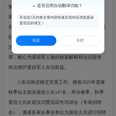
是否启用自动翻译功能？
复印档案，接待档案咨询400余人次，完成档案
调档64件，提供档案支撑印证服务200余次；联
开启后5天内将文章内容快速呈现对应浏览器设
置语言的译文！
合闽侯县总医院设立“退役军人优待医院”，为退
役军人提供各类医疗优待服务。发挥普法宣传、
开启
关闭
法律援助、老兵调解室、退役军人意见箱等作
用，耐心为退役军人做好政策解释和法治宣传，
依法维护退役军人合法权益。
3.依法推进移交安置工作。接收2025年度春
秋季自主就业退役士兵147名，举办春季、秋季
退役士兵欢迎仪式暨适应性培训会（专场招聘
会），邀请多家企事业单位为退役士兵进行招聘