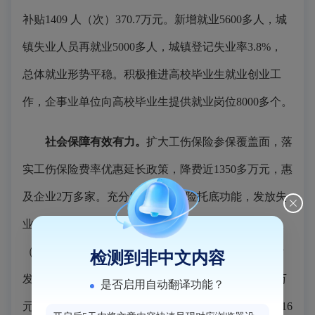
补贴1409 人（次）370.7万元。新增就业5600多人，城
镇失业人员再就业5000多人，城镇登记失业率3.8%，
总体就业形势平稳。积极推进高校毕业生就业创业工
作，企事业单位向高校毕业生提供就业岗位8000多个。
社会保障有效有力。
扩大工伤保险参保覆盖面，落
实工伤保险费率优惠延长政策，降费近1350多万元，惠
及企业2万多家。充分发挥失业保险托底功能，发放失
业金1.13万人（次）1804.4万元，失业补助金1.36万人
（次）791.9万元。社会救助体系不断健全完善，累计
检测到非中文内容
发放低保金、特困供养金8363万元，临时救助金591万
是否启用自动翻译功能？
元。加快提升养老服务机构建设，全县共有养老机构16