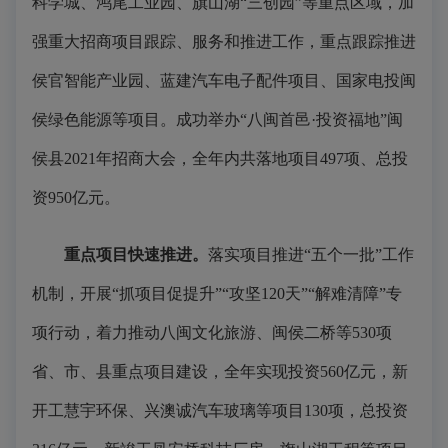
科学城、鸿尾工业园、旗山湖“三创园”等重点区域，加
强重大招商项目跟踪、服务和推进工作，重点跟踪推进
侯官智能产业园、蓝建汽车电子配件项目、国家电投闽
侯绿色能源等项目。成功举办“八闽首邑·投资福地”闽
侯县2021年招商大会，全年内共落地项目497项、总投
资950亿元。
重点项目快速推进。
落实项目推进“五个一批”工作
机制，开展“抓项目促提升”“攻坚120天”“解难清障”专
项行动，着力推动八闽文化旅游、闽侯二桥等530项
省、市、县重点项目建设，全年实现投资560亿元，新
开工慧宇环保、兴澳诚汽车玻璃等项目130项，总投资