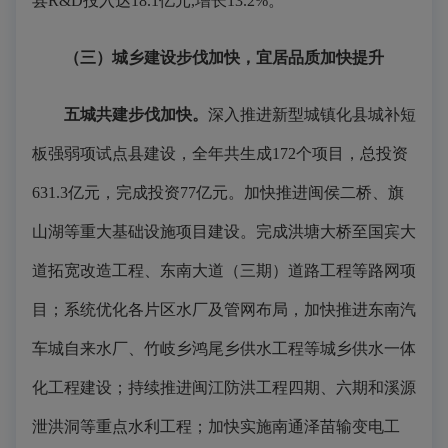
县R&D投入达18.1亿元,增长13.2%。
（三）城乡建设步伐加快，宜居品质加快提升
五城共建步伐加快。
深入推进新型城镇化县城补短
板强弱项试点县建设，全年共生成172个项目，总投资
631.3亿元，完成投资77亿元。加快推进闽侯二桥、旗
山湖等重大基础设施项目建设。完成洪塘大桥至国宾大
道拓宽改造工程、东南大道（三期）道路工程等路网项
目；系统优化各片区水厂及管网布局，加快推进东南汽
车城自来水厂、竹岐乡鸿尾乡供水工程等城乡供水一体
化工程建设；持续推进闽江防洪工程四期、六期和溪源
泄洪洞等重点水利工程；加快实施南通泽苗输变电工