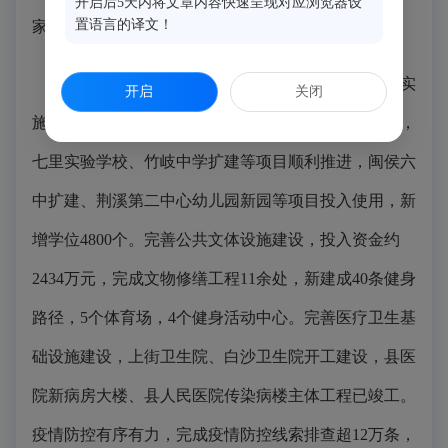
开启后5天内将文章内容快速呈现对应浏览器设
置语言的译文！
家，每千名老人拥有床位数43张。
公共服务不断加强。
持续加大教育投入，2021年实
开启
关闭
施28个教育项目，总投资19.3亿元，年度投资6.9亿元，
七里实验学校、竹岐中学扩建等项目顺利推进，闽侯六
中扩建、荆溪第二中心幼儿园新园等项目投入使用，新
增学位4800个。完善公共文体设施建设，投入资金约
2434万元，完成文物修缮工程11余处，新建成40条健身
路径，5个体育场，4个健身活动中心。完善医疗卫生基
础设施建设，上街卫生院、白沙卫生院开工建设，县医
院新病房大楼、县人民医院传染病楼主体工程已竣工。
疫情防控有序有力，完成疫情防控线索排查超12万条，