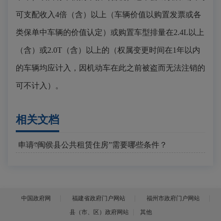
可支配收入
4
倍（含）以上（车辆价值以购置发票或各
类保单中车辆的价值认定）或购置车型排量在
2
.
4L以上
（含）或2.0T（含）以上的（权属变更时间
在
1
年
以内
的
车辆均应计入，因机动车在此之前被盗而无法注销的
可不计入）。
相关文档
申请“闽侯县公共租赁住房”需要哪些条件？
2024-08-13
中国政府网
福建省政府门户网站
福州市政府门户网站
县（市、区）政府网站
其他