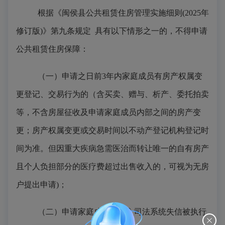
根据
《闽侯县公共租赁住房管理实施细则
(2025
年
修订版
)
》
第九条规定
具有以下情形之一的，不得申请
公共租赁住房保障：
（一）申请之日前
3
年内家庭成员有房产权属变
更登记、
交易
行为的（含买卖、赠与、析产、
委托拍卖
等，
不含
房屋
征收
及申请家庭成员内部之间的房产变
更；房产权属变更或交易时间以不动产登记机构登记时
间为准。但因重大疾病急需医治而转让
唯一的
自有房产
且个人负担部分的医疗费超过出售收入的，可视为无房
户提出申请
)；
（二）申请家庭成员被列入司法系统失信被执行