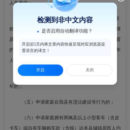
人名单的；
（三）申请家庭成员已享受过经济适用住房、限
检测到非中文内容
价房、集资房、解困房、房改房等政策性实物住房保障
是否启用自动翻译功能？
及
其他房改优惠政策
，或已
享受
公房征收产权补偿安置
开启后5天内将文章内容快速呈现对应浏览器设
的（申请人
在享受以上
政策性
住房保障时，属于未成年
置语言的译文！
人的
，可不
限制
其
申请）
；
开启
关闭
（四）申请人与配偶已离异，但离异时间不足
2
年的；
（五）申请家庭在我县有违法建设等行为的；
（六）申请家庭拥有两辆及以上小型客车（含皮
卡车）或自有车辆购车款（含税）达本县城镇居民人均