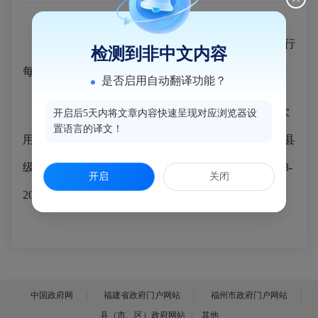
根据国家规范要求，我县对县级饮用水水源地进行
检测到非中文内容
每月监测一次。
是否启用自动翻译功能？
2026年2月初，我县环境监测站对县自来水公司饮
开启后5天内将文章内容快速呈现对应浏览器设
置语言的译文！
用水水源地开展29项指标监测。监测结果显示，我县县
级水源地水质符合《地表水环境质量标准》（GB3838-
开启
关闭
2002）Ⅲ类标准，水质达标率为100%。
中国政府网
福建省政府门户网站
福州市政府门户网站
县（市、区）政府网站
其他