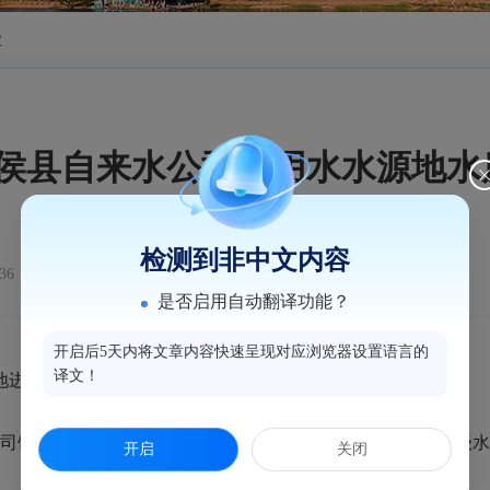
业
月闽侯县自来水公司饮用水水源地
检测到非中文内容
36
是否启用自动翻译功能？
开启后5天内将文章内容快速呈现对应浏览器设置语言的
译文！
源地进行每月监测一次。
水公司饮用水水源地开展62项指标监测。监测结果显示，我县县级
开启
关闭
。