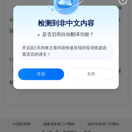
据县环境监测站公益性常规监测数据统计，2026年
4月份我县县城环境空气质量优，达到规定的相应功能
检测到非中文内容
区标准。
是否启用自动翻译功能？
闽侯县4月份县城空气质量SO2、NO2、PM10、
开启后5天内将文章内容快速呈现对应浏览器设
置语言的译文！
CO、O3、PM2.5等6项污染物浓度指标的24小时均值
（其中O3为日最大8小时平均）达到国家环境空气质量
开启
关闭
标准（GB 3095-2012）一级水平。
中国政府网
福建省政府门户网站
福州市政府门户网站