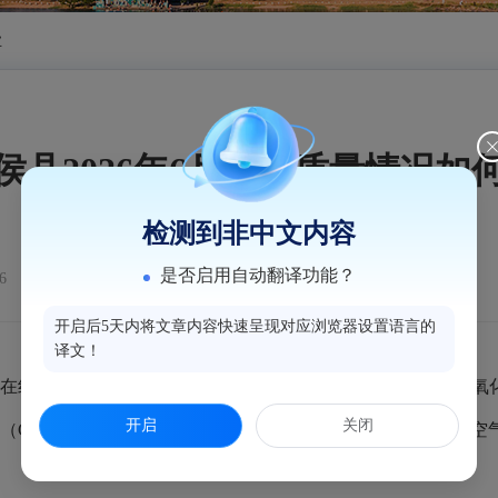
业
侯县2026年6月空气质量情况如
检测到非中文内容
是否启用自动翻译功能？
6
开启后5天内将文章内容快速呈现对应浏览器设置语言的
译文！
在线监测数据统计，2026年6月份县城环境空气二氧化硫、二
开启
关闭
CO）日均值第95百分位数等六项污染物指标均达到《环境空气质量标