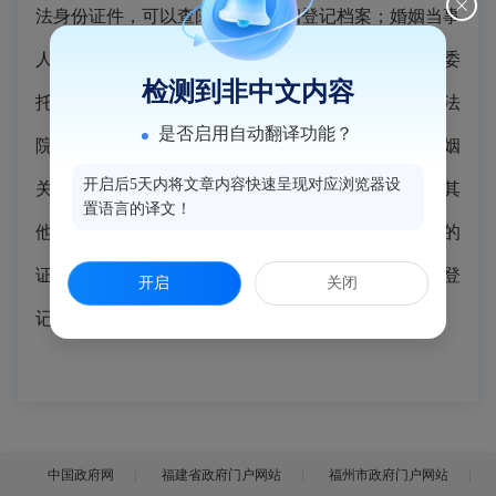
法身份证件，可以查阅本人的婚姻登记档案；婚姻当事
人因故不能亲自前往查阅的，可以办理授权委托书，委
检测到非中文内容
托他人代为办理，委托书应当经公证机
关公证；
人民法
是否启用自动翻译功能？
院、人民检察院、公安和安全部门为确认当事人的婚姻
开启后5天内将文章内容快速呈现对应浏览器设
关系，持单位介绍信可以查阅婚姻登记档案；律师及其
置语言的译文！
他诉讼代理人在诉讼过程中，持受理案件的法院出具的
证明材料及本人有效证件可以查阅与诉讼有关的婚姻登
开启
关闭
记档案。
中国政府网
福建省政府门户网站
福州市政府门户网站