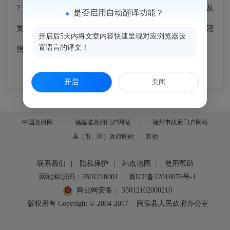
2.
登记：待
30
天冷静期届满后带双方身份证、结婚证（原件及
是否启用自动翻译功能？
复印件）、离婚协议书、申请受理回执单、近期两寸单人免冠
开启后5天内将文章内容快速呈现对应浏览器设
置语言的译文！
照片各两张。
开启
关闭
中国政府网
福建省政府门户网站
福州市政府门户网站
县（市、区）政府网站
其他
联系我们
|
隐私保护
|
站点地图
|
使用帮助
网站标识码：3501210001
闽ICP备12018076号-1
闽公网安备：
35012102000210
版权所有 Copyright © 2004-2017
闽侯县人民政府办公室