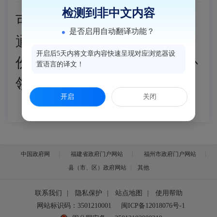
检测到非中文内容
可以。婚姻登记已实现
“全国
是否启用自动翻译功能？
通办”，双方当事人可携带身
开启后5天内将文章内容快速呈现对应浏览器设
份证原件到任意婚姻登记处补
置语言的译文！
领结婚证。
开启
关闭
中国政府网
福建省政府门户网站
福州市政府门户网站
县（市、区）政府网站
其他
联系我们
|
隐私保护
|
站点地图
|
使用帮助
网站标识码：3501210001
闽ICP备12018076号-1