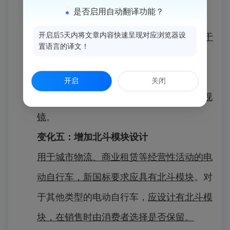
是否启用自动翻译功能？
变化三：
车体宽度变化
开启后5天内将文章内容快速呈现对应浏览器设
车体宽度应小于或等于450mm调整为
应小于
置语言的译文！
或等于400mm
。
变化四：
鼓励加装后视镜
开启
关闭
此次新国标的修订
鼓励电动自行车加装后视
镜
。
变化五：
增加北斗模块设计
用于城市物流、商业租赁等经营性活动的电
动自行车，新国标要求应具有北斗模块
。对
于其他类型的电动自行车，
应设计有北斗模
块，在销售时由消费者选择是否保留。