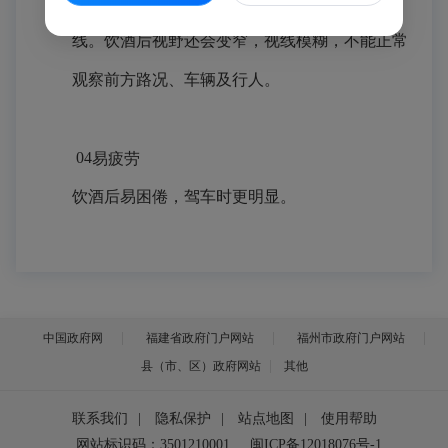
降，不能发现和正确领会交通信号、标志和标
线。饮酒后视野还会变窄，视线模糊，不能正常
观察前方路况、车辆及行人。
04
易疲劳
饮酒后易困倦，驾车时更明显。
中国政府网
福建省政府门户网站
福州市政府门户网站
县（市、区）政府网站
其他
联系我们
|
隐私保护
|
站点地图
|
使用帮助
网站标识码：3501210001
闽ICP备12018076号-1