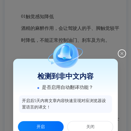
01
触觉感知降低
酒精的麻醉作用，会让驾驶人的手、脚触觉较平
时降低，不能正常控制油门、刹车及方向。
02判断和操作能力降低
饮酒后，驾驶人对光、声刺激的反应时间延长，
检测到非中文内容
从而无法正确判断距离和速度。
是否启用自动翻译功能？
开启后5天内将文章内容快速呈现对应浏览器设
置语言的译文！
03视觉障碍
饮酒后会使视力暂时受损，视像不稳，辨色力下
开启
关闭