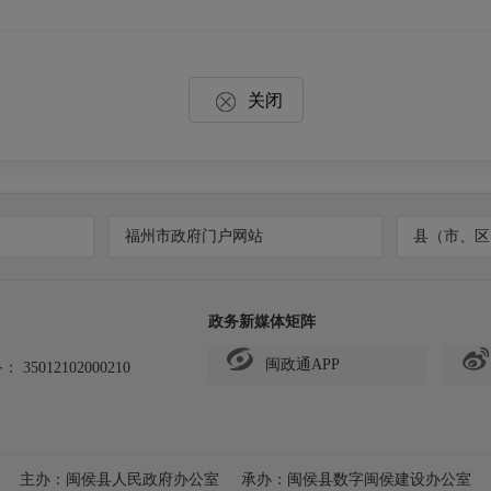
关闭
福州市政府门户网站
县（市、区
政务新媒体矩阵
闽政通APP
备：
35012102000210
主办：闽侯县人民政府办公室
承办：闽侯县数字闽侯建设办公室