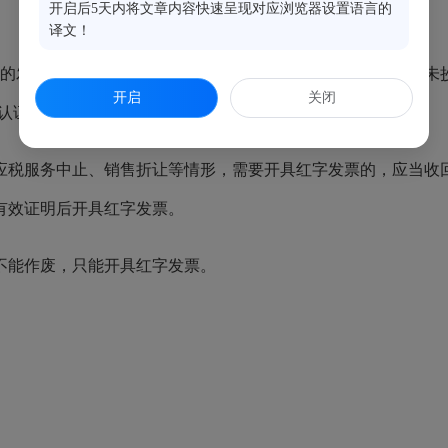
开启后5天内将文章内容快速呈现对应浏览器设置语言的
译文！
回的发票联、抵扣联时间未超过销售方开票当月；（2）销售方未
开启
关闭
认证不符”。
应税服务中止、销售折让等情形，需要开具红字发票的，应当收回
有效证明后开具红字发票。
不能作废，只能开具红字发票。