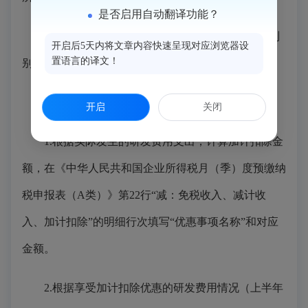
是否启用自动翻译功能？
企业享受研发费用加计扣除优惠政策采取“自行判
开启后5天内将文章内容快速呈现对应浏览器设
置语言的译文！
别、申报享受、相关资料留存备查”的办理方式。
填报报表时应这样操作：
开启
关闭
1.根据实际发生的研发费用支出，计算加计扣除金
额，在《中华人民共和国企业所得税月（季）度预缴纳
税申报表（A类）》第22行“减：免税收入、减计收
入、加计扣除”的明细行次填写“优惠事项名称”和对应
金额。
2.根据享受加计扣除优惠的研发费用情况（上半年