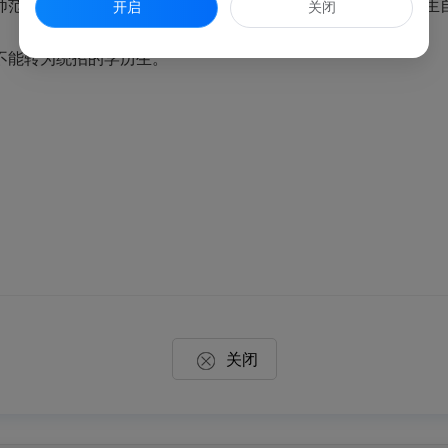
师范大学、福建农业大学等省属高校，不过集大没有参加。考生
开启
关闭
能转为统招的学历生。
关闭