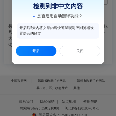
检测到非中文内容
是否启用自动翻译功能？
答：
2024年12月23日，
2025年普通高校招生体育
类专业省级统考成绩已公布，请
闽侯考区
考生凭本人账
开启后5天内将文章内容快速呈现对应浏览器设
号及密码，登录福建省教育考试院门户网站
“数字服务
置语言的译文！
大厅——高考高招——体育类专业省级统考成绩查
询”栏目中进行查询。
开启
关闭
中国政府网
福建省政府门户网站
福州市政府门户网站
县（市、区）政府网站
其他
联系我们
|
隐私保护
|
站点地图
|
使用帮助
网站标识码：3501210001
闽ICP备12018076号-1
闽公网安备：
35012102000210