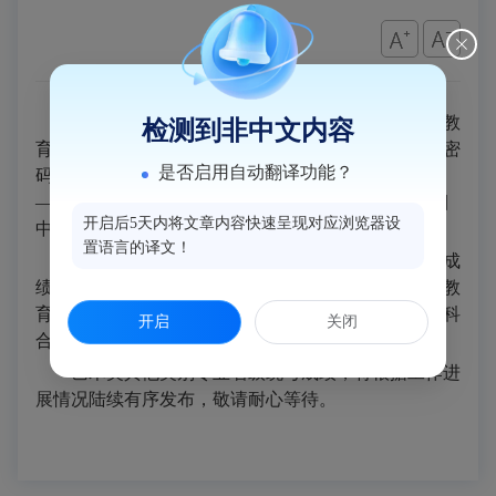
答：
20
25
年
普通高校
舞蹈类、
音乐表演
类和音乐教
检测到非中文内容
育类
专业省级统考成绩
已公布
，请考生凭本人账号及密
是否启用自动翻译功能？
码，登录福建省教育考试院门户网站
“
数字服务大厅
——高考高招——艺术类专业省级统考成绩查询
”栏目
开启后5天内将文章内容快速呈现对应浏览器设
中进行
查询
。
置语言的译文！
舞蹈类、
音乐表演
类和音乐教育类
专业省级统考成
绩达到本科合格线的考生，
请于
16
：
00
后
登录福建省教
育考试院门户网站自行打印
相应类别
专业省级统考本科
开启
关闭
合格证。
艺术类其他类别专业省级统考成绩，将根据工作进
展情况陆续有序发布，敬请耐心等待。