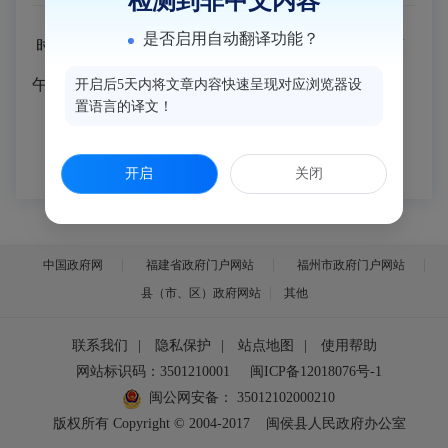
检测到非中文内容
是否启用自动翻译功能？
时间：12月1日—5日（工作日）上午9:00—11:30，下
午1:30—4:30
开启后5天内将文章内容快速呈现对应浏览器设
置语言的译文！
开启
关闭
中国政府网
福建省政府门户网站
福州市政府门户网站
县（市、区）政府网站
其他
联系我们
|
隐私保护
|
站点地图
|
使用帮助
网站标识码：3501210001
闽ICP备12018076号-1
闽公网安备：
35012102000210
版权所有 Copyright © 2004-2017
闽侯县人民政府办公室