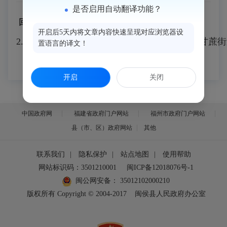
是否启用自动翻译功能？
回答
：1. 面试时间：6月13日（星期六）
开启后5天内将文章内容快速呈现对应浏览器设
2. 面试地点：闽侯县实验中学（地址：闽侯县甘蔗街
置语言的译文！
开启
关闭
中国政府网
福建省政府门户网站
福州市政府门户网站
县（市、区）政府网站
其他
联系我们
|
隐私保护
|
站点地图
|
使用帮助
网站标识码：3501210001
闽ICP备12018076号-1
闽公网安备：
35012102000210
版权所有 Copyright © 2004-2017
闽侯县人民政府办公室