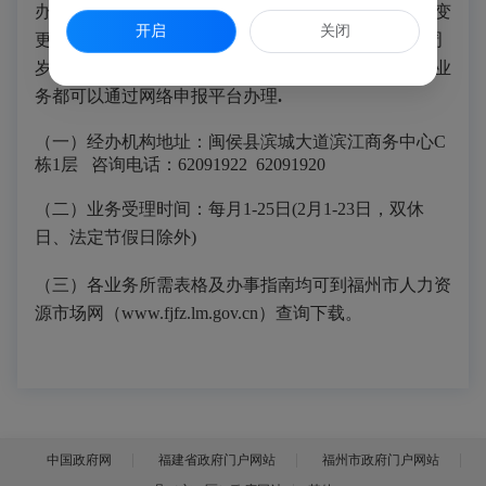
办人信息变更可以在网络申报平台办理外，其他单位变
开启
关闭
更需到窗口办理；
2
、除农民工个人不缴费及超过
50
周
岁的女干部的增员需到业务窗口办理外，其他增减员业
务都可以通过网络申报平台办理
.
（一）经办机构
地址：
闽侯县滨城大道滨江商务中心C
栋1层
咨询
电话：
62091922 62091920
（二）
业务受理时间：每月
1-25日(2月1-23日，双休
日、法定节假日除外)
（三）各业务所需表格及办事指南均可到福州市人力资
源市场网（
www.fjfz.lm.gov.cn
）查询下载。
中国政府网
福建省政府门户网站
福州市政府门户网站