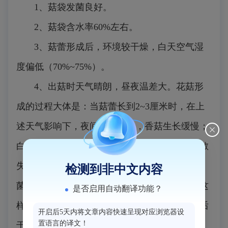
1、菇袋发菌良好。
2、菇袋含水率60%左右。
3、菇蕾形成后，环境较干燥，白天空气湿
度偏低（70%~75%）。
4、出菇时天气晴朗，昼夜温差大。花菇形
成的过程大体是：当菇蕾长到2~3厘米时，在上
述天气影响下，夜间气温较低，香菇生长缓慢；
白天气温较高，空气比较干燥，菌盖表面水分散
失较多，无法正常分裂，而菌盖里面环境适宜，
检测到非中文内容
菌肉细胞可以正常分裂，细胞数目不断增多。这
是否启用自动翻译功能？
样日夜交替，菌盖表皮细胞的增加速度远远落后
开启后5天内将文章内容快速呈现对应浏览器设
置语言的译文！
于菌肉细胞，到了一定程度，就出现了“皮包不