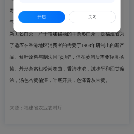
寿眉 ：成茶不带毫芽，色泽灰绿带黄，香气低带青
开启
关闭
气，滋味清淡，汤色淡杏绿色，叶底黄绿粗杂。
新工艺白茶：产于福建福鼎的半条形白茶，是福建省为
了适应在香港地区消费者的需要于1968年研制出的新产
品。鲜叶原料与制法同“贡眉”，但在萎凋后需要轻度揉
捻。
外形条索粗松尚卷曲，香清味浓，滋味平和回甘偏
浓，汤色杏黄偏深，叶底开展，色泽青灰带黄。
来源：福建省农业农村厅