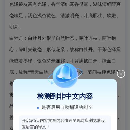
色泽银灰富有光泽，香气清纯毫香显露，滋味清鲜醇爽
毫味足，汤色浅杏黄色、清澈明亮，叶底肥壮、软嫩、
明亮。
白牡丹：白牡丹外形呈自然叶态，芽叶连枝，两叶抱
心，绿叶夹银毫，形似花朵，故称白牡丹。干茶色泽黛
绿或者墨绿，银色芽毫显露，叶背满披白毫，绿面白
底，故称“青天白地”；且叶面、叶脉、节间枝梗色泽有
别，即色呈“绿叶红筋”，因而又以“红妆素裹”形容。
贡眉：贡眉形似牡丹，但形体偏瘦小，叶色灰绿带黄，
检测到非中文内容
品质不亚于白牡丹。
特级贡眉芽叶连枝叶态紧卷、匀
是否启用自动翻译功能？
整，毫尖显、叶张细嫩，色泽灰绿或墨绿，香气鲜嫩，
开启后5天内将文章内容快速呈现对应浏览器设
置语言的译文！
有毫香，滋味清甜醇爽，汤色橙黄。叶底嫩亮。