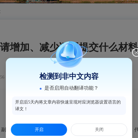
设
请增加、减少证照提交什么材料
检测到非中文内容
:56
浏览量：
是否启用自动翻译功能？
开启后5天内将文章内容快速呈现对应浏览器设置语言的
译文！
、副本；已
领取
纸质版
外国（地区）企业常驻代表机构登记证、
开启
关闭