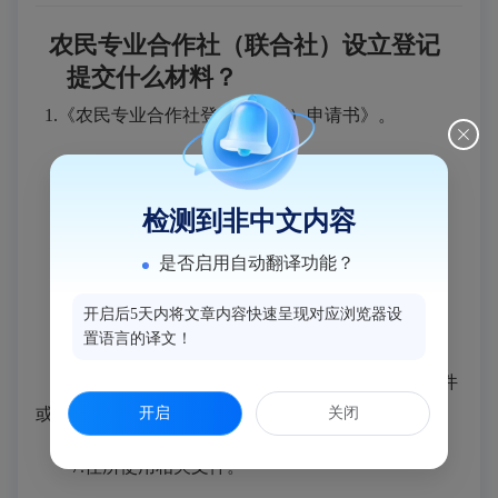
农民专业合作社（联合社）设立登记
提交什么材料？
1.《农民专业合作社登记（备案）申请书》。
2.全体设立人签名、盖章的设立大会纪要。
检测到非中文内容
3.全体设立人签名、盖章的章程。
是否启用自动翻译功能？
4.法定代表人、理事的任职文件和身份证明。
开启后5天内将文章内容快速呈现对应浏览器设
5.全体出资成员签名、盖章的出资清单。
置语言的译文！
6.法定代表人签署的成员名册和成员主体资格文件
开启
关闭
或自然人身份证明复印件。
7.住所使用相关文件。